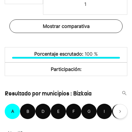
1
Mostrar comparativa
Porcentaje escrutado:
100 %
Participación:
Resultado por municipios : Bizkaia
A
B
D
E
F
G
I
K