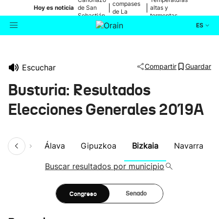
compases
|
|
Hoy es noticia
de San
altas y
de La
Sebastián
tormentas
Blanca
ES
Actualidad
Buscador
Compartir
Guardar
Escuchar
Política
Busturia: Resultados
Cultura
Elecciones Generales 2019A
Ikusmiran
umen
Álava
Gipuzkoa
Bizkaia
Navarra
Eguraldia
Buscar resultados por municipio
Congreso
Senado