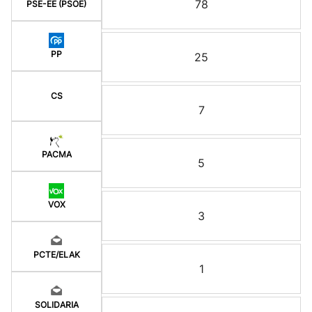
78
PSE-EE (PSOE)
PP
25
CS
7
PACMA
5
VOX
3
PCTE/ELAK
1
SOLIDARIA