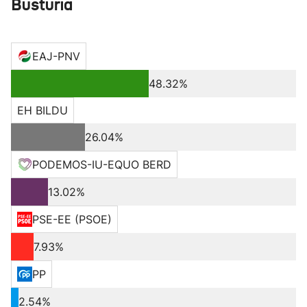
Busturia
EAJ-PNV
48.32%
EH BILDU
26.04%
PODEMOS-IU-EQUO BERD
13.02%
PSE-EE (PSOE)
7.93%
PP
2.54%