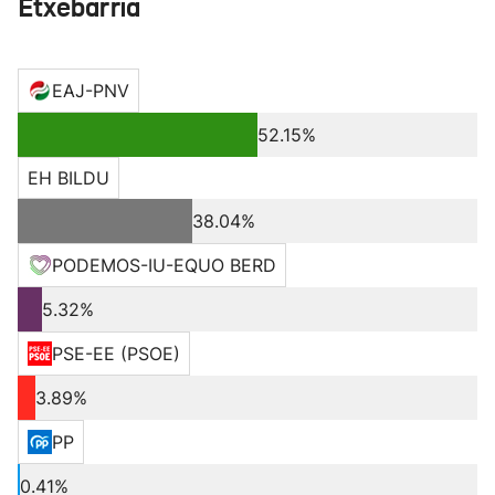
Etxebarria
EAJ-PNV
52.15%
EH BILDU
38.04%
PODEMOS-IU-EQUO BERD
5.32%
PSE-EE (PSOE)
3.89%
PP
0.41%