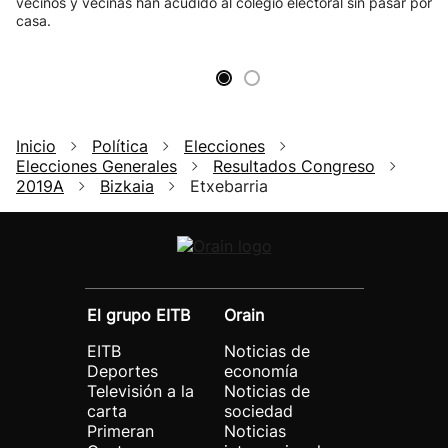
vecinos y vecinas han acudido al colegio electoral sin pasar por
casa.
Inicio
Política
Elecciones
Elecciones Generales
Resultados Congreso
2019A
Bizkaia
Etxebarria
El grupo EITB
Orain
EITB
Noticias de
Deportes
economía
Televisión a la
Noticias de
carta
sociedad
Primeran
Noticias