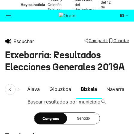
del 12
|
|
Hoy es noticia
Celedón
del
de
Txiki, en
desembarco
agosto
directo
de Elkano
ES
Actualidad
Buscador
Compartir
Guardar
Escuchar
Política
Etxebarria: Resultados
Cultura
Elecciones Generales 2019A
Ikusmiran
umen
Álava
Gipuzkoa
Bizkaia
Navarra
Eguraldia
Buscar resultados por municipio
Congreso
Senado