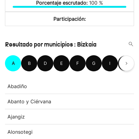
Porcentaje escrutado:
100 %
Participación:
Resultado por municipios : Bizkaia
A
B
D
E
F
G
I
K
Abadiño
Abanto y Ciérvana
Ajangiz
Alonsotegi