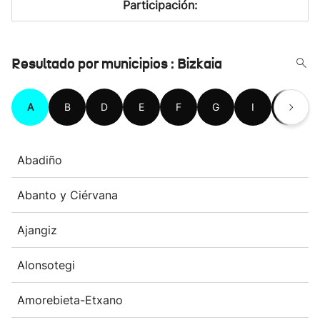
Participación:
Resultado por municipios : Bizkaia
A
B
D
E
F
G
I
K
Abadiño
Abanto y Ciérvana
Ajangiz
Alonsotegi
Amorebieta-Etxano