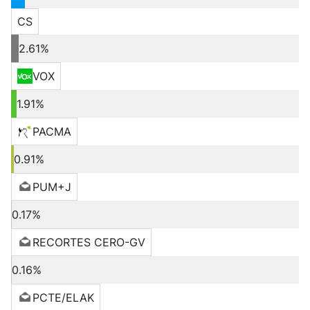
CS
2.61%
VOX
1.91%
PACMA
0.91%
PUM+J
0.17%
RECORTES CERO-GV
0.16%
PCTE/ELAK