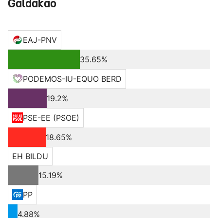
Galdakao
EAJ-PNV
35.65%
PODEMOS-IU-EQUO BERD
19.2%
PSE-EE (PSOE)
18.65%
EH BILDU
15.19%
PP
4.88%