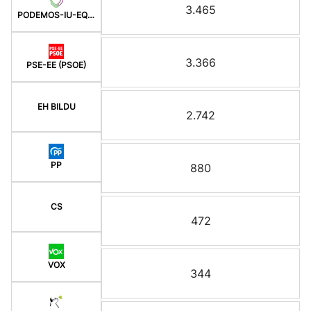
3.465
PODEMOS-IU-EQUO BERD
3.366
PSE-EE (PSOE)
EH BILDU
2.742
PP
880
CS
472
VOX
344