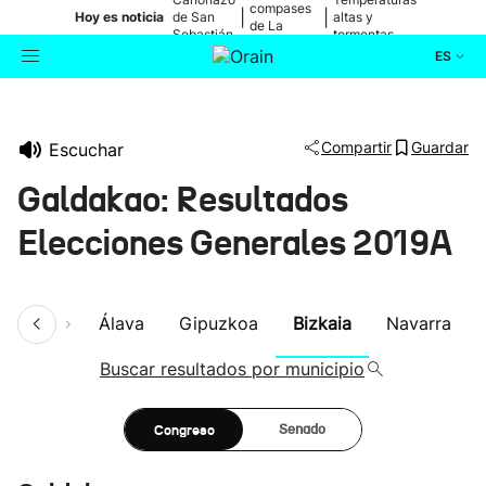
compases
|
|
Hoy es noticia
de San
altas y
de La
Sebastián
tormentas
Blanca
ES
Actualidad
Buscador
Compartir
Guardar
Escuchar
Política
Galdakao: Resultados
Cultura
Elecciones Generales 2019A
Ikusmiran
umen
Álava
Gipuzkoa
Bizkaia
Navarra
Eguraldia
Buscar resultados por municipio
Congreso
Senado