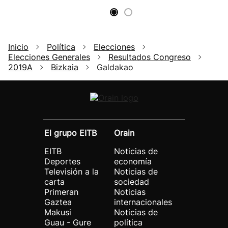
Inicio
Política
Elecciones
Elecciones Generales
Resultados Congreso
2019A
Bizkaia
Galdakao
El grupo EITB
Orain
EITB
Noticias de
Deportes
economía
Televisión a la
Noticias de
carta
sociedad
Primeran
Noticias
Gaztea
internacionales
Makusi
Noticias de
Guau - Gure
política