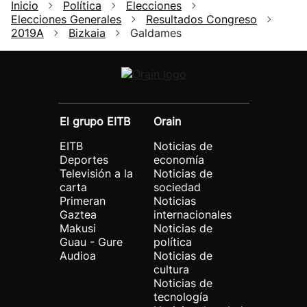
Inicio
Política
Elecciones
Elecciones Generales
Resultados Congreso
2019A
Bizkaia
Galdames
El grupo EITB
Orain
EITB
Noticias de
Deportes
economía
Televisión a la
Noticias de
carta
sociedad
Primeran
Noticias
Gaztea
internacionales
Makusi
Noticias de
Guau - Gure
política
Audioa
Noticias de
cultura
Noticias de
tecnología