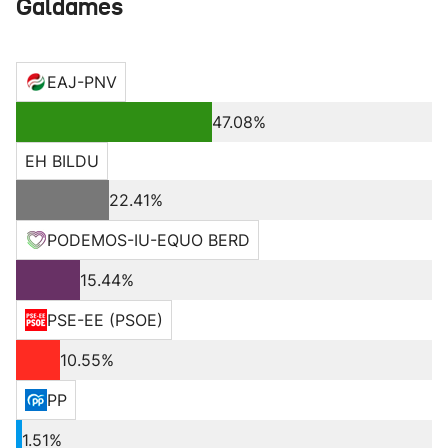
Galdames
EAJ-PNV
47.08%
EH BILDU
22.41%
PODEMOS-IU-EQUO BERD
15.44%
PSE-EE (PSOE)
10.55%
PP
1.51%