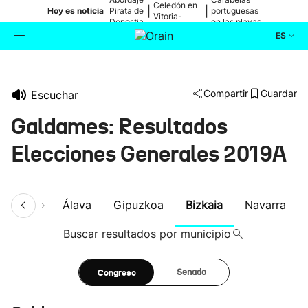
Celedón en
|
|
Hoy es noticia
Pirata de
portuguesas
Vitoria-
Donostia
en las playas
Gasteiz
ES
Actualidad
Buscador
Compartir
Guardar
Escuchar
Política
Galdames: Resultados
Cultura
Elecciones Generales 2019A
Ikusmiran
umen
Álava
Gipuzkoa
Bizkaia
Navarra
Eguraldia
Buscar resultados por municipio
Congreso
Senado