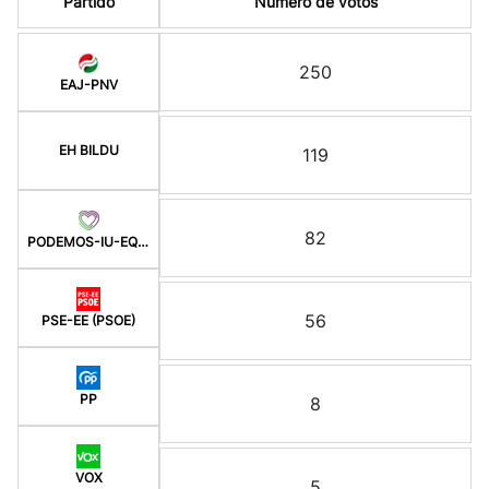
Partido
Número de votos
250
EAJ-PNV
EH BILDU
119
82
PODEMOS-IU-EQUO BERD
56
PSE-EE (PSOE)
PP
8
VOX
5