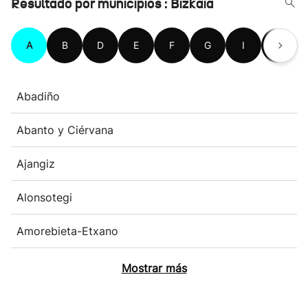
Resultado por municipios : Bizkaia
A
B
D
E
F
G
I
K
Abadiño
Abanto y Ciérvana
Ajangiz
Alonsotegi
Amorebieta-Etxano
Mostrar más