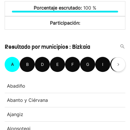
Porcentaje escrutado:
100 %
Participación:
Resultado por municipios : Bizkaia
A
B
D
E
F
G
I
K
Abadiño
Abanto y Ciérvana
Ajangiz
Alonsotegi