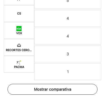
5
CS
4
VOX
4
RECORTES CERO-GV
3
PACMA
1
Mostrar comparativa