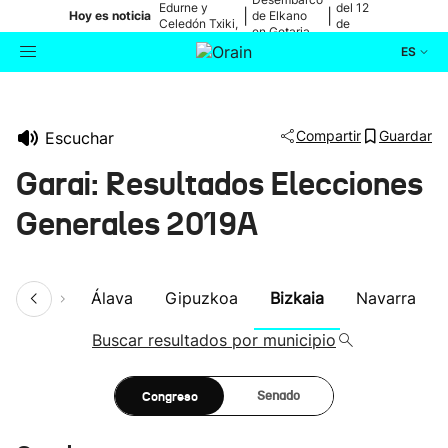
Edurne y
del 12
|
|
Hoy es noticia
de Elkano
Celedón Txiki,
de
en Getaria
en directo
agosto
ES
Actualidad
Buscador
Compartir
Guardar
Escuchar
Política
Garai: Resultados Elecciones
Cultura
Generales 2019A
Ikusmiran
umen
Álava
Gipuzkoa
Bizkaia
Navarra
Eguraldia
Buscar resultados por municipio
Congreso
Senado