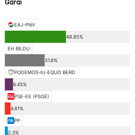
Garai
EAJ-PNV
48.85%
EH BILDU
31.8%
PODEMOS-IU-EQUO BERD
6.45%
PSE-EE (PSOE)
4.61%
PP
2.3%