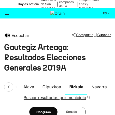
compases
|
|
Hoy es noticia
de San
altas y
de La
Sebastián
tormentas
Blanca
ES
Actualidad
Buscador
Compartir
Guardar
Escuchar
Política
Gautegiz Arteaga:
Cultura
Resultados Elecciones
Generales 2019A
Ikusmiran
Eguraldia
umen
Álava
Gipuzkoa
Bizkaia
Navarra
Buscar resultados por municipio
Congreso
Senado