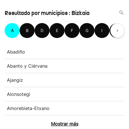
Resultado por municipios : Bizkaia
A
B
D
E
F
G
I
K
Abadiño
Abanto y Ciérvana
Ajangiz
Alonsotegi
Amorebieta-Etxano
Mostrar más