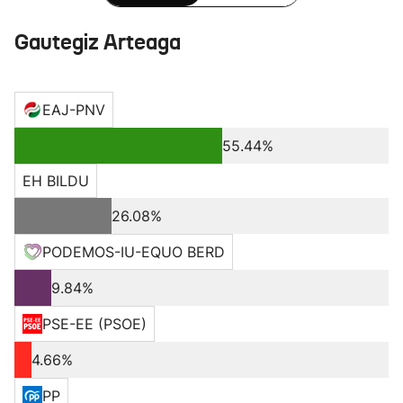
Gautegiz Arteaga
EAJ-PNV
55.44%
EH BILDU
26.08%
PODEMOS-IU-EQUO BERD
9.84%
PSE-EE (PSOE)
4.66%
PP