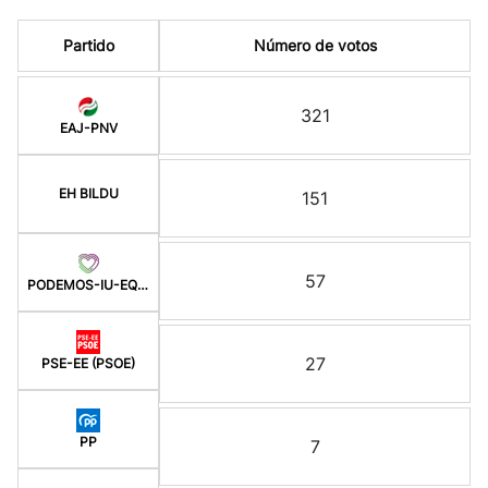
Partido
Número de votos
321
EAJ-PNV
EH BILDU
151
57
PODEMOS-IU-EQUO BERD
27
PSE-EE (PSOE)
PP
7