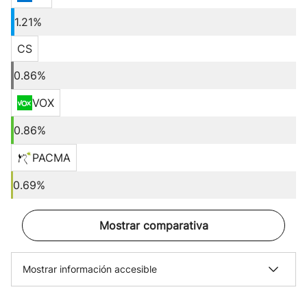
1.21%
CS
0.86%
VOX
0.86%
PACMA
0.69%
Mostrar comparativa
Mostrar información accesible