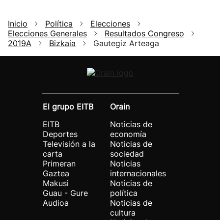
Inicio
Política
Elecciones
Elecciones Generales
Resultados Congreso
2019A
Bizkaia
Gautegiz Arteaga
El grupo EITB
Orain
EITB
Noticias de
Deportes
economía
Televisión a la
Noticias de
carta
sociedad
Primeran
Noticias
Gaztea
internacionales
Makusi
Noticias de
Guau - Gure
política
Audioa
Noticias de
cultura