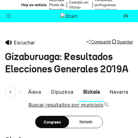
Celedón en
|
|
Hoy es noticia
Pirata de
portuguesas
Vitoria-
Donostia
en las playas
Gasteiz
ES
Actualidad
Buscador
Compartir
Guardar
Escuchar
Política
Gizaburuaga: Resultados
Cultura
Elecciones Generales 2019A
Ikusmiran
umen
Álava
Gipuzkoa
Bizkaia
Navarra
Eguraldia
Buscar resultados por municipio
Congreso
Senado