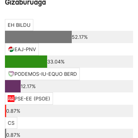
Gizaburuaga
EH BILDU
52.17%
EAJ-PNV
33.04%
PODEMOS-IU-EQUO BERD
12.17%
PSE-EE (PSOE)
0.87%
CS
0.87%