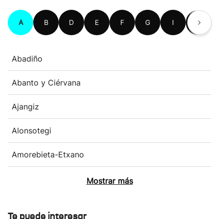
A
B
D
E
F
G
I
K
Abadiño
Abanto y Ciérvana
Ajangiz
Alonsotegi
Amorebieta-Etxano
Mostrar más
Te puede interesar