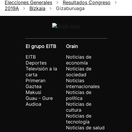
Elecciones Generales
Resultados Congreso
2019A
Bizkaia
Gizaburuaga
El grupo EITB
Orain
EITB
Noticias de
Deportes
economía
Televisión a la
Noticias de
carta
sociedad
Primeran
Noticias
Gaztea
internacionales
Makusi
Noticias de
Guau - Gure
política
Audioa
Noticias de
cultura
Noticias de
tecnología
Noticias de salud