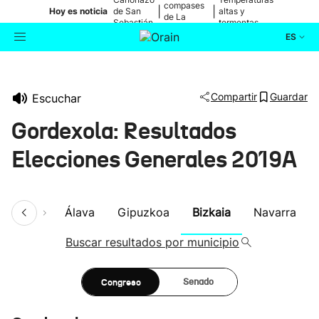
compases
|
|
Hoy es noticia
de San
altas y
de La
Sebastián
tormentas
Blanca
ES
Actualidad
Buscador
Compartir
Guardar
Escuchar
Política
Gordexola: Resultados
Cultura
Elecciones Generales 2019A
Ikusmiran
umen
Álava
Gipuzkoa
Bizkaia
Navarra
Eguraldia
Buscar resultados por municipio
Congreso
Senado