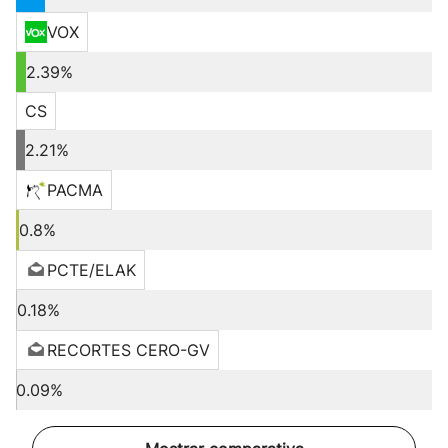
VOX
2.39%
CS
2.21%
PACMA
0.8%
PCTE/ELAK
0.18%
RECORTES CERO-GV
0.09%