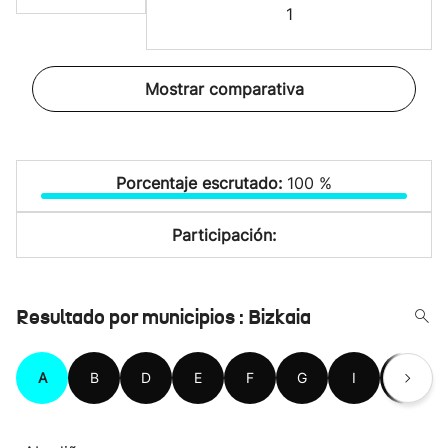
1
Mostrar comparativa
Porcentaje escrutado:
100 %
Participación:
Resultado por municipios : Bizkaia
A
B
D
E
F
G
I
K