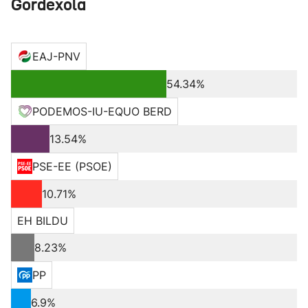
Gordexola
EAJ-PNV
54.34%
PODEMOS-IU-EQUO BERD
13.54%
PSE-EE (PSOE)
10.71%
EH BILDU
8.23%
PP
6.9%