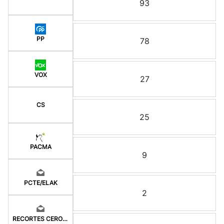
93
PP
78
VOX
27
CS
25
PACMA
9
PCTE/ELAK
2
RECORTES CERO-GV