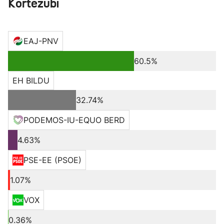
Kortezubi
EAJ-PNV
60.5%
EH BILDU
32.74%
PODEMOS-IU-EQUO BERD
4.63%
PSE-EE (PSOE)
1.07%
VOX
0.36%