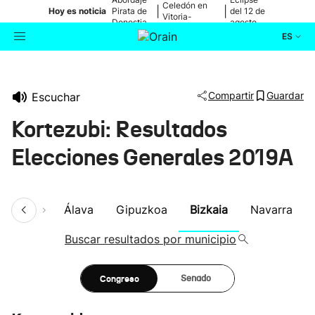
Celedón en
|
|
Hoy es noticia
Pirata de
del 12 de
Vitoria-
Donostia
agosto
Gasteiz
ES
Actualidad
Buscador
Compartir
Guardar
Escuchar
Política
Kortezubi: Resultados
Cultura
Elecciones Generales 2019A
Ikusmiran
umen
Álava
Gipuzkoa
Bizkaia
Navarra
Eguraldia
Buscar resultados por municipio
Congreso
Senado