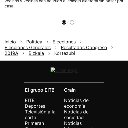
vecinos y vecinas han acudido al colegio electoral sin pasar por
casa.
Inicio
Política
Elecciones
Elecciones Generales
Resultados Congreso
2019A
Bizkaia
Kortezubi
El grupo EITB
Orain
EITB
Noticias de
Deportes
economía
Televisión a la
Noticias de
carta
sociedad
Primeran
Noticias