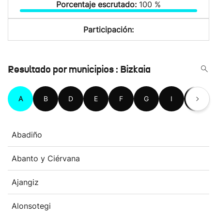
Porcentaje escrutado:
100 %
Participación:
Resultado por municipios : Bizkaia
A
B
D
E
F
G
I
K
Abadiño
Abanto y Ciérvana
Ajangiz
Alonsotegi