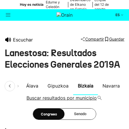
Edurne y
|
|
Hoy es noticia
de Elkano
del 12 de
Celedón
en Getaria
agosto
Txiki
ES
Actualidad
Buscador
Compartir
Guardar
Escuchar
Política
Lanestosa: Resultados
Cultura
Elecciones Generales 2019A
Ikusmiran
umen
Álava
Gipuzkoa
Bizkaia
Navarra
Eguraldia
Buscar resultados por municipio
Congreso
Senado