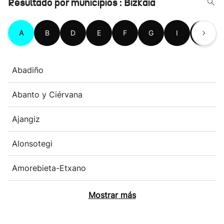
Resultado por municipios : Bizkaia
A
B
D
E
F
G
I
K
Abadiño
Abanto y Ciérvana
Ajangiz
Alonsotegi
Amorebieta-Etxano
Mostrar más