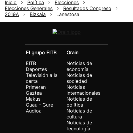
Inicio
Política
Elecciones
Elecciones Generales
Resultados Congreso
2019A
Bizkaia
Lanestosa
El grupo EITB
Orain
EITB
Noticias de
Deportes
economía
Televisión a la
Noticias de
carta
sociedad
Primeran
Noticias
Gaztea
internacionales
Makusi
Noticias de
Guau - Gure
política
Audioa
Noticias de
cultura
Noticias de
tecnología