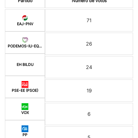
Partido
Número de votos
71
EAJ-PNV
26
PODEMOS-IU-EQUO BERD
EH BILDU
24
19
PSE-EE (PSOE)
VOX
6
PP
5