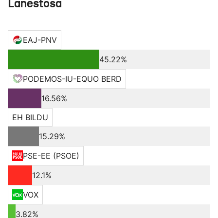
Lanestosa
EAJ-PNV
45.22%
PODEMOS-IU-EQUO BERD
16.56%
EH BILDU
15.29%
PSE-EE (PSOE)
12.1%
VOX
3.82%