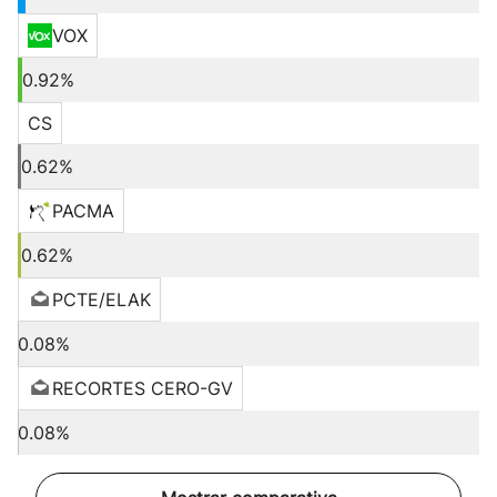
VOX
0.92%
CS
0.62%
PACMA
0.62%
PCTE/ELAK
0.08%
RECORTES CERO-GV
0.08%