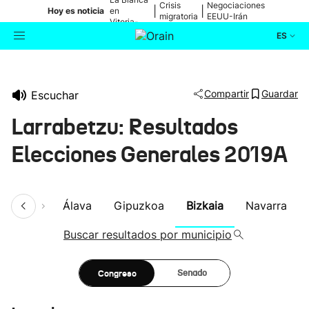
Crisis
Negociaciones
|
|
Hoy es noticia
en
migratoria
EEUU-Irán
Vitoria-
Gasteiz
ES
Actualidad
Buscador
Compartir
Guardar
Escuchar
Política
Larrabetzu: Resultados
Cultura
Elecciones Generales 2019A
Ikusmiran
umen
Álava
Gipuzkoa
Bizkaia
Navarra
Eguraldia
Buscar resultados por municipio
Congreso
Senado