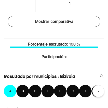
1
Mostrar comparativa
Porcentaje escrutado:
100 %
Participación:
Resultado por municipios : Bizkaia
A
B
D
E
F
G
I
K