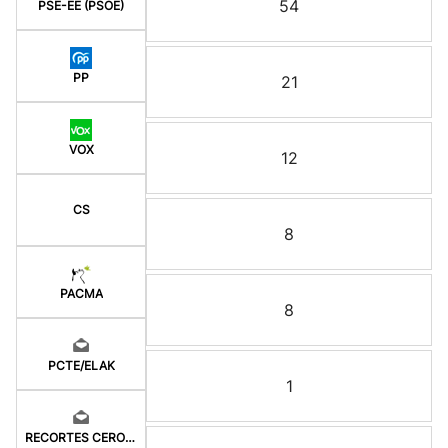
54
PSE-EE (PSOE)
PP
21
VOX
12
CS
8
PACMA
8
PCTE/ELAK
1
RECORTES CERO-GV