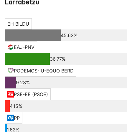
Larrabetzu
EH BILDU
45.62%
EAJ-PNV
36.77%
PODEMOS-IU-EQUO BERD
9.23%
PSE-EE (PSOE)
4.15%
PP
1.62%