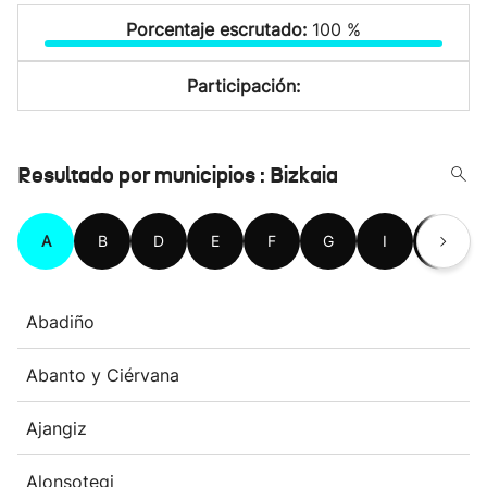
Porcentaje escrutado:
100 %
Participación:
Resultado por municipios : Bizkaia
A
B
D
E
F
G
I
K
Abadiño
Abanto y Ciérvana
Ajangiz
Alonsotegi