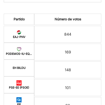
Partido
Número de votos
844
EAJ-PNV
169
PODEMOS-IU-EQUO BERD
EH BILDU
148
101
PSE-EE (PSOE)
PP