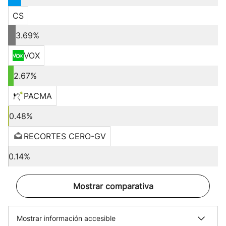
CS
3.69%
VOX
2.67%
PACMA
0.48%
RECORTES CERO-GV
0.14%
Mostrar comparativa
Mostrar información accesible