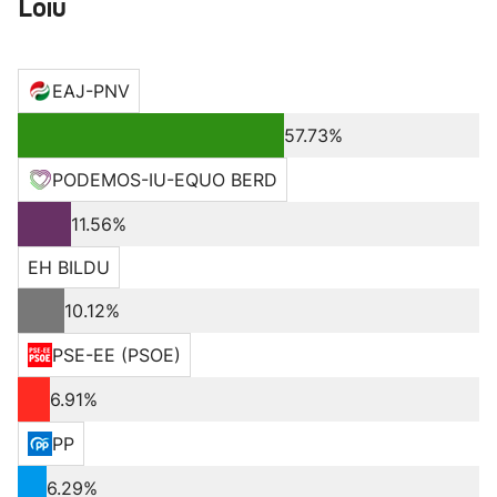
Loiu
EAJ-PNV
57.73%
PODEMOS-IU-EQUO BERD
11.56%
EH BILDU
10.12%
PSE-EE (PSOE)
6.91%
PP
6.29%