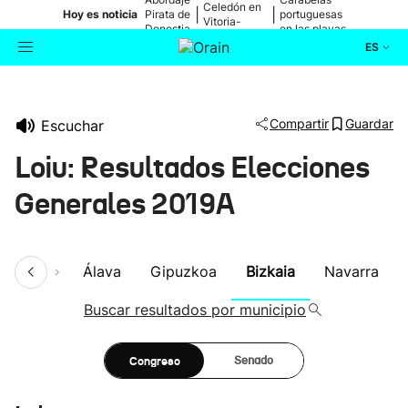
Celedón en
|
|
Hoy es noticia
Pirata de
portuguesas
Vitoria-
Donostia
en las playas
Gasteiz
ES
Actualidad
Buscador
Compartir
Guardar
Escuchar
Política
Loiu: Resultados Elecciones
Cultura
Generales 2019A
Ikusmiran
umen
Álava
Gipuzkoa
Bizkaia
Navarra
Eguraldia
Buscar resultados por municipio
Congreso
Senado