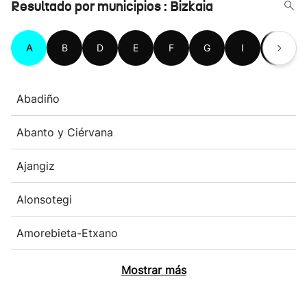
Resultado por municipios : Bizkaia
A
B
D
E
F
G
I
K
Abadiño
Abanto y Ciérvana
Ajangiz
Alonsotegi
Amorebieta-Etxano
Mostrar más