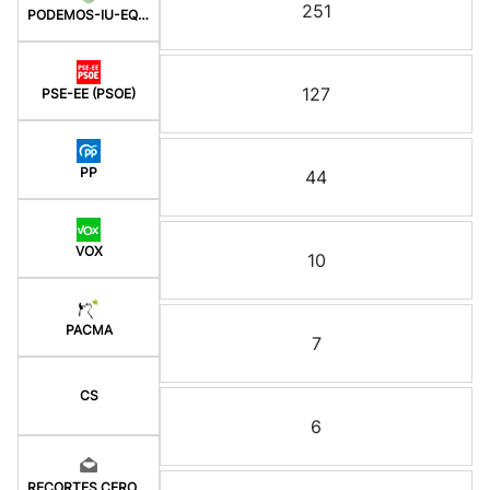
251
PODEMOS-IU-EQUO BERD
127
PSE-EE (PSOE)
PP
44
VOX
10
PACMA
7
CS
6
RECORTES CERO-GV