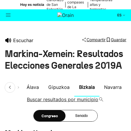
compases
|
|
Hoy es noticia
de San
altas y
de La
Sebastián
tormentas
Blanca
ES
Actualidad
Buscador
Compartir
Guardar
Escuchar
Política
Markina-Xemein: Resultados
Cultura
Elecciones Generales 2019A
Ikusmiran
umen
Álava
Gipuzkoa
Bizkaia
Navarra
Eguraldia
Buscar resultados por municipio
Congreso
Senado