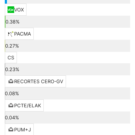
VOX
0.38%
PACMA
0.27%
CS
0.23%
RECORTES CERO-GV
0.08%
PCTE/ELAK
0.04%
PUM+J