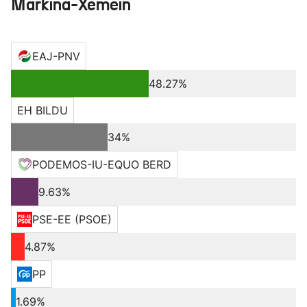
Markina-Xemein
EAJ-PNV
48.27%
EH BILDU
34%
PODEMOS-IU-EQUO BERD
9.63%
PSE-EE (PSOE)
4.87%
PP
1.69%