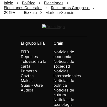
Inicio
Política
Elecciones
Elecciones Generales
Resultados Congreso
2019A
Bizkaia
Markina-Xemein
El grupo EITB
Orain
EITB
Noticias de
Deportes
economía
Televisión a la
Noticias de
carta
sociedad
Primeran
Noticias
Gaztea
internacionales
Makusi
Noticias de
Guau - Gure
política
Audioa
Noticias de
cultura
Noticias de
tecnología