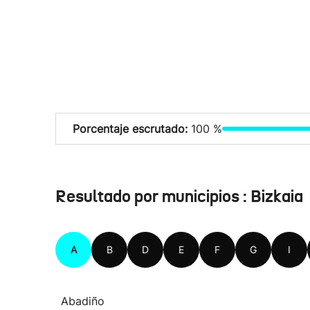
Porcentaje escrutado:
100 %
Resultado por municipios : Bizkaia
A
B
D
E
F
G
I
Abadiño