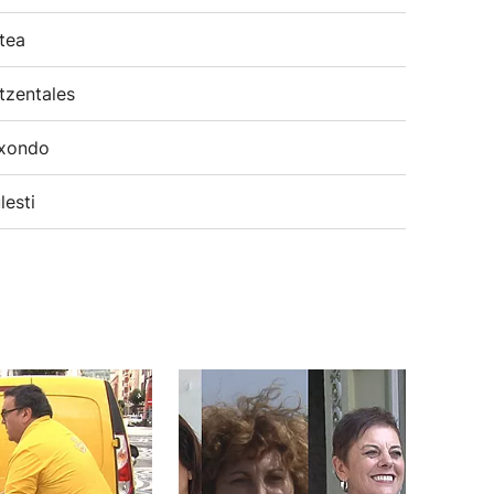
tea
tzentales
xondo
lesti