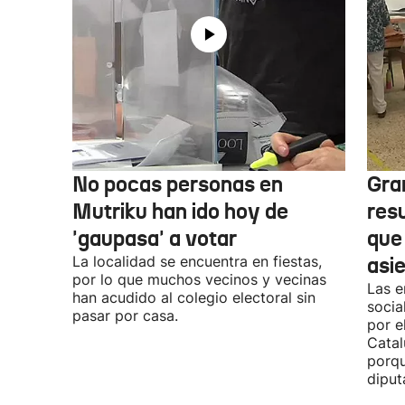
No pocas personas en
Gra
Mutriku han ido hoy de
res
'gaupasa' a votar
que
La localidad se encuentra en fiestas,
asi
por lo que muchos vecinos y vecinas
Las e
han acudido al colegio electoral sin
socia
pasar por casa.
por e
Catal
porqu
diput