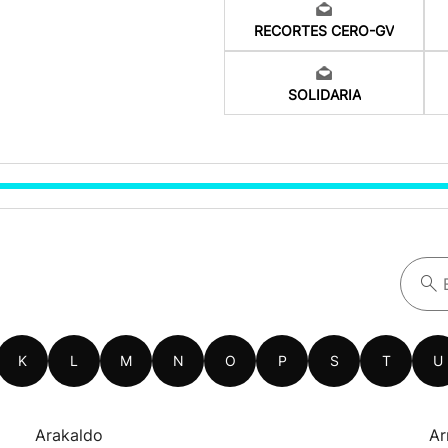
RECORTES CERO-GV
SOLIDARIA
K
L
M
N
O
P
S
T
U
Arakaldo
Ar