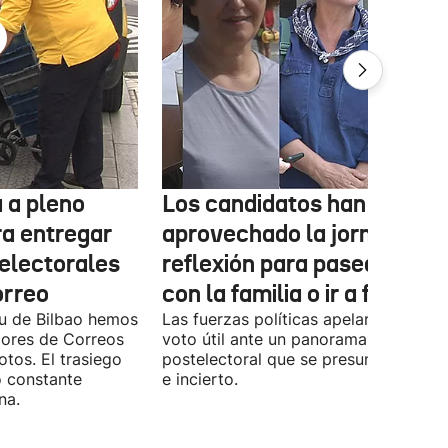
 a pleno
Los candidatos han
ra entregar
aprovechado la jornada de
 electorales
reflexión para pasear, esta
orreo
con la familia o ir a fiestas
xu de Bilbao hemos
Las fuerzas políticas apelaron ayer al
dores de Correos
voto útil ante un panorama
otos. El trasiego
postelectoral que se presume iguala
o constante
e incierto.
na.