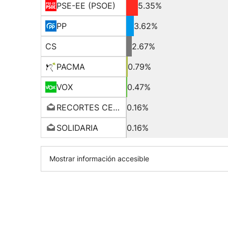
PSE-EE (PSOE)
5.35%
PP
3.62%
CS
2.67%
PACMA
0.79%
VOX
0.47%
RECORTES CERO-GV
0.16%
SOLIDARIA
0.16%
Mostrar información accesible