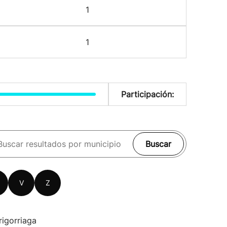
1
1
Participación:
Buscar
V
Z
rigorriaga