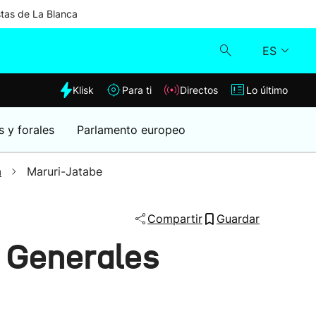
stas de La Blanca
ES
dia
Klisk
Para ti
Directos
Lo último
Klisk
s y forales
Parlamento europeo
Directos
a
Maruri-Jatabe
Para ti
Compartir
Guardar
Lo último
s Generales