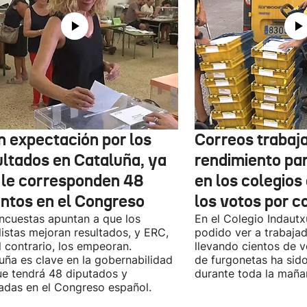
n expectación por los
Correos trabaja
ultados en Cataluña, ya
rendimiento pa
 le corresponden 48
en los colegios
entos en el Congreso
los votos por c
ncuestas apuntan a que los
En el Colegio Indaut
listas mejoran resultados, y ERC,
podido ver a trabaja
l contrario, los empeoran.
llevando cientos de v
uña es clave en la gobernabilidad
de furgonetas ha sid
e tendrá 48 diputados y
durante toda la maña
adas en el Congreso español.