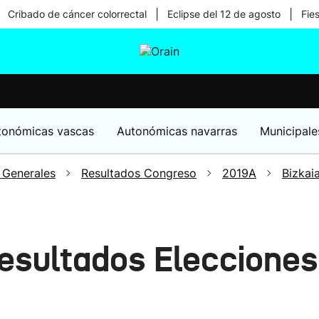
|
|
Cribado de cáncer colorrectal
Eclipse del 12 de agosto
Fie
tura
Ikusmiran
Egural
Salud
Tecnología
tonómicas vascas
Autonómicas navarras
Municipale
 Generales
Resultados Congreso
2019A
Bizkai
esultados Eleccione