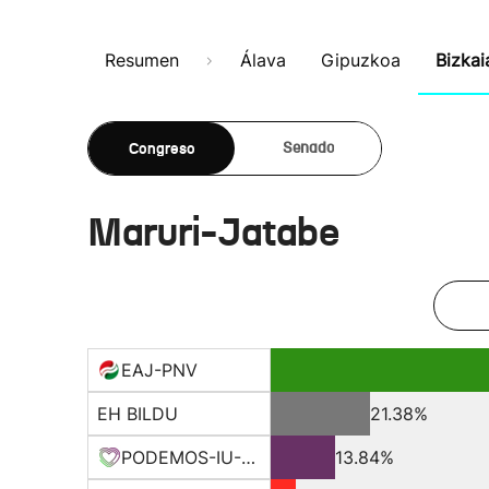
Resumen
Álava
Gipuzkoa
Bizkai
Congreso
Senado
Maruri-Jatabe
EAJ-PNV
EH BILDU
21.38%
PODEMOS-IU-EQUO BERD
13.84%