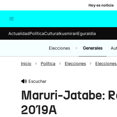
Hoy es noticia
Actualidad
Política
Cul
Actualidad
Política
Cultura
Ikusmiran
Eguraldia
Sociedad
Elecciones
Economía
Elecciones
Generales
Au
Internacional
Inicio
Política
Elecciones
Elecciones
Escuchar
Maruri-Jatabe: R
2019A