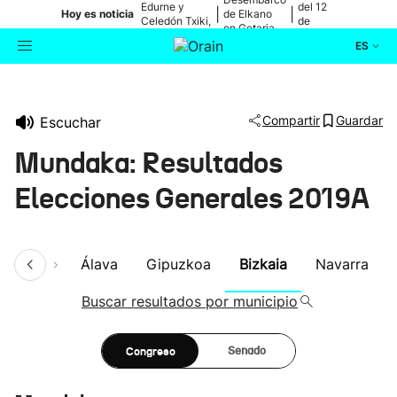
Edurne y
del 12
|
|
Hoy es noticia
de Elkano
Celedón Txiki,
de
en Getaria
en directo
agosto
ES
Actualidad
Buscador
Compartir
Guardar
Escuchar
Política
Mundaka: Resultados
Cultura
Elecciones Generales 2019A
Ikusmiran
umen
Álava
Gipuzkoa
Bizkaia
Navarra
Eguraldia
Buscar resultados por municipio
Congreso
Senado