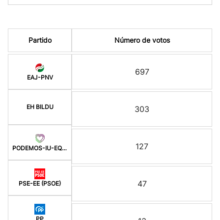
Partido
Número de votos
697
EAJ-PNV
EH BILDU
303
127
PODEMOS-IU-EQUO BERD
47
PSE-EE (PSOE)
PP