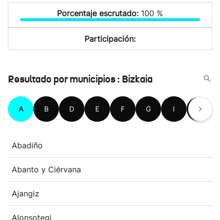
Porcentaje escrutado:
100 %
Participación:
Resultado por municipios : Bizkaia
A
B
D
E
F
G
I
K
Abadiño
Abanto y Ciérvana
Ajangiz
Alonsotegi