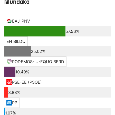
Mundaka
EAJ-PNV
57.56%
EH BILDU
25.02%
PODEMOS-IU-EQUO BERD
10.49%
PSE-EE (PSOE)
3.88%
PP
1.07%