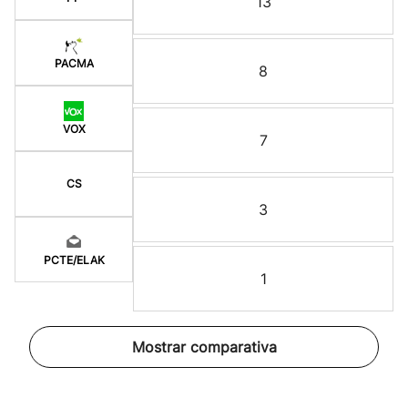
13
PACMA
8
VOX
7
CS
3
PCTE/ELAK
1
Mostrar comparativa