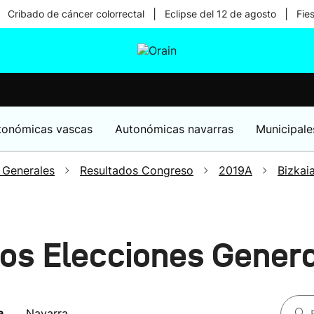
|
|
Cribado de cáncer colorrectal
Eclipse del 12 de agosto
Fie
tura
Ikusmiran
Egural
Salud
Tecnología
tonómicas vascas
Autonómicas navarras
Municipale
 Generales
Resultados Congreso
2019A
Bizkai
os Elecciones Gener
a
Navarra