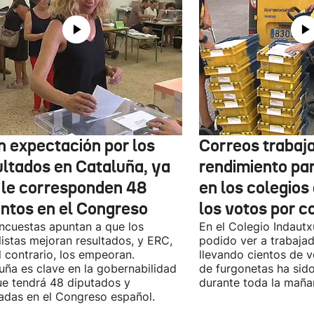
n expectación por los
Correos trabaja
ultados en Cataluña, ya
rendimiento pa
 le corresponden 48
en los colegios
entos en el Congreso
los votos por c
ncuestas apuntan a que los
En el Colegio Indaut
listas mejoran resultados, y ERC,
podido ver a trabaja
l contrario, los empeoran.
llevando cientos de v
uña es clave en la gobernabilidad
de furgonetas ha sid
e tendrá 48 diputados y
durante toda la maña
adas en el Congreso español.