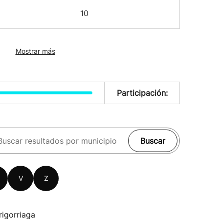
10
Mostrar más
Participación:
Buscar
V
Z
rigorriaga