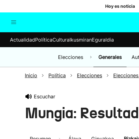
Hoy es noticia
Actualidad
Política
Cul
Actualidad
Política
Cultura
Ikusmiran
Eguraldia
Sociedad
Elecciones
Economía
Elecciones
Generales
Au
Internacional
Inicio
Política
Elecciones
Elecciones
Escuchar
Mungia: Resultad
Resumen
Álava
Gipuzkoa
Bizkai