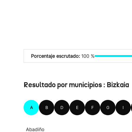
Porcentaje escrutado:
100 %
Resultado por municipios : Bizkaia
A
B
D
E
F
G
I
Abadiño