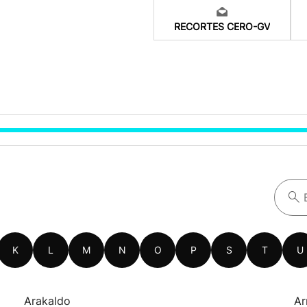
RECORTES CERO-GV
K
L
M
N
O
P
S
T
U
Arakaldo
Ar