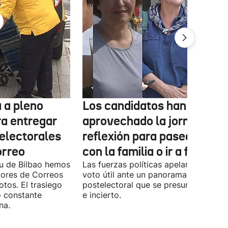
 a pleno
Los candidatos han
ra entregar
aprovechado la jornada de
 electorales
reflexión para pasear, esta
orreo
con la familia o ir a fiestas
xu de Bilbao hemos
Las fuerzas políticas apelaron ayer al
dores de Correos
voto útil ante un panorama
otos. El trasiego
postelectoral que se presume iguala
o constante
e incierto.
na.