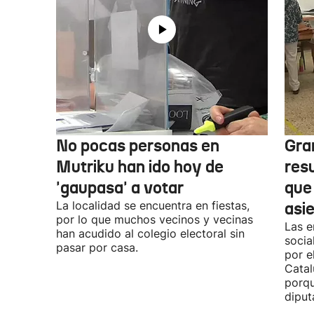
No pocas personas en
Gra
Mutriku han ido hoy de
res
'gaupasa' a votar
que
La localidad se encuentra en fiestas,
asi
por lo que muchos vecinos y vecinas
Las e
han acudido al colegio electoral sin
socia
pasar por casa.
por e
Catal
porqu
diput