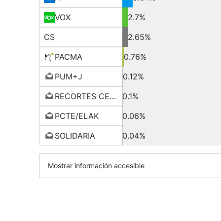
VOX
2.7%
CS
2.65%
PACMA
0.76%
PUM+J
0.12%
RECORTES CERO-GV
0.1%
PCTE/ELAK
0.06%
SOLIDARIA
0.04%
Mostrar información accesible