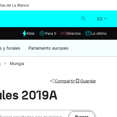
stas de La Blanca
ES
dia
Klisk
Para ti
Directos
Lo último
Klisk
s y forales
Parlamento europeo
Directos
a
Mungia
Para ti
Compartir
Guardar
Lo último
ales 2019A