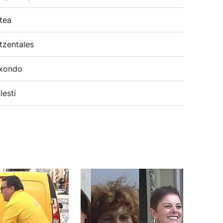
tea
tzentales
xondo
lesti