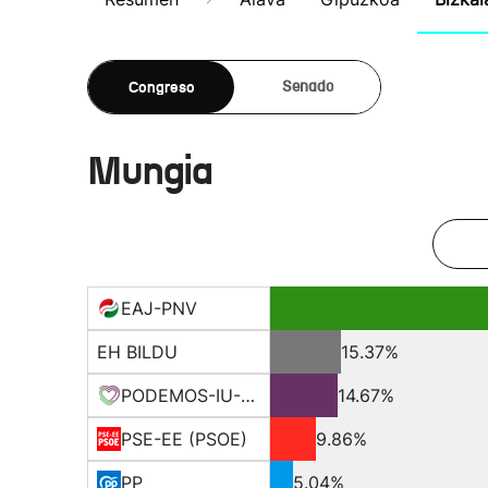
Congreso
Senado
Mungia
EAJ-PNV
EH BILDU
15.37%
PODEMOS-IU-EQUO BERD
14.67%
PSE-EE (PSOE)
9.86%
PP
5.04%