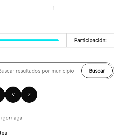
1
Participación:
Buscar
V
Z
rigorriaga
tea