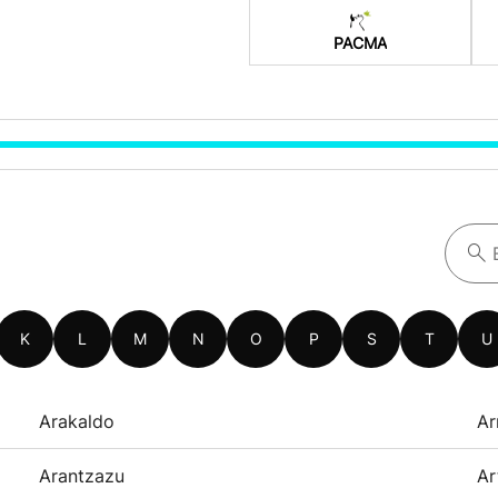
PACMA
K
L
M
N
O
P
S
T
U
Arakaldo
Ar
Arantzazu
Ar