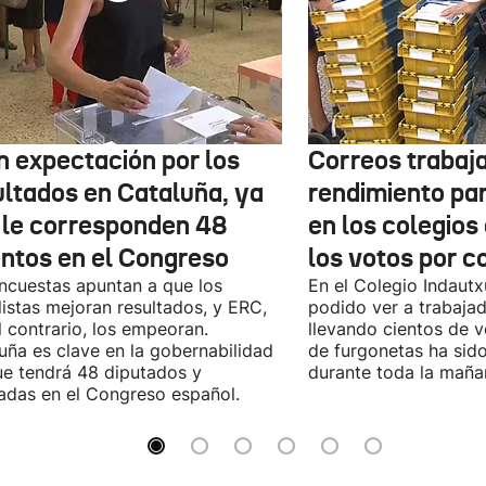
n expectación por los
Correos trabaja
ultados en Cataluña, ya
rendimiento pa
 le corresponden 48
en los colegios
entos en el Congreso
los votos por c
ncuestas apuntan a que los
En el Colegio Indaut
listas mejoran resultados, y ERC,
podido ver a trabaja
l contrario, los empeoran.
llevando cientos de v
uña es clave en la gobernabilidad
de furgonetas ha sid
e tendrá 48 diputados y
durante toda la maña
adas en el Congreso español.