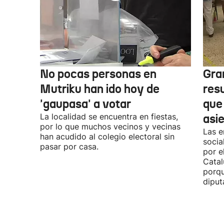
No pocas personas en
Gra
Mutriku han ido hoy de
res
'gaupasa' a votar
que
La localidad se encuentra en fiestas,
asi
por lo que muchos vecinos y vecinas
Las e
han acudido al colegio electoral sin
socia
pasar por casa.
por e
Catal
porqu
diput