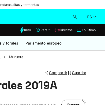
aturas altas y tormentas
ES
dia
Klisk
Para ti
Directos
Lo último
Klisk
s y forales
Parlamento europeo
Directos
a
Murueta
Para ti
Compartir
Guardar
Lo último
rales 2019A