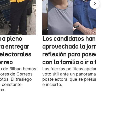
 a pleno
Los candidatos han
ra entregar
aprovechado la jornada de
 electorales
reflexión para pasear, esta
orreo
con la familia o ir a fiestas
xu de Bilbao hemos
Las fuerzas políticas apelaron ayer al
dores de Correos
voto útil ante un panorama
otos. El trasiego
postelectoral que se presume iguala
o constante
e incierto.
na.