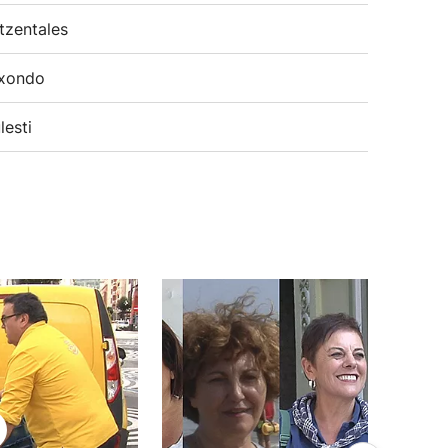
tzentales
xondo
lesti