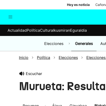
Hoy es noticia
Cañona
Actualidad
Política
Cul
Actualidad
Política
Cultura
Ikusmiran
Eguraldia
Sociedad
Elecciones
Economía
Elecciones
Generales
Au
Internacional
Inicio
Política
Elecciones
Elecciones
Escuchar
Murueta: Result
Resumen
Álava
Gipuzkoa
Bizkai