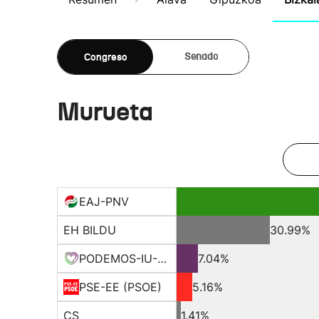
Congreso
Senado
Murueta
EAJ-PNV
EH BILDU
30.99%
PODEMOS-IU-EQUO BERD
7.04%
PSE-EE (PSOE)
5.16%
CS
1.41%