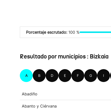
Porcentaje escrutado:
100 %
Resultado por municipios : Bizkaia
A
B
D
E
F
G
I
Abadiño
Abanto y Ciérvana