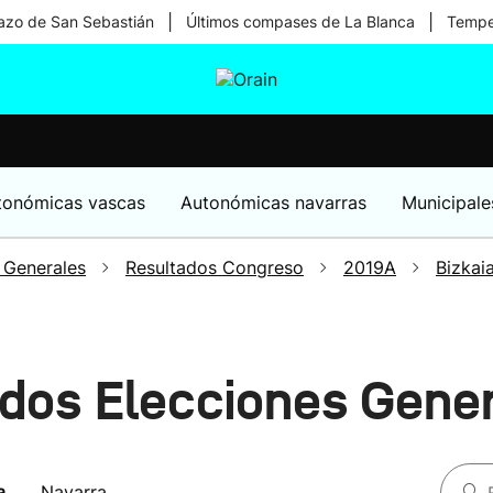
|
|
zo de San Sebastián
Últimos compases de La Blanca
Temper
tura
Ikusmiran
Egural
Salud
Tecnología
tonómicas vascas
Autonómicas navarras
Municipale
 Generales
Resultados Congreso
2019A
Bizkai
ados Elecciones Gene
a
Navarra