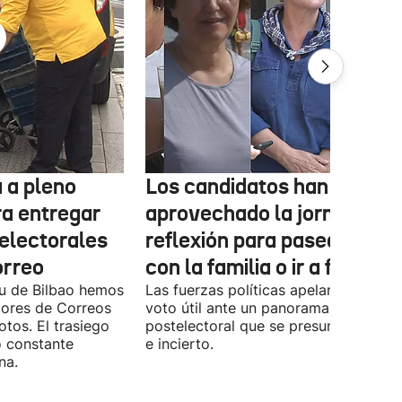
 a pleno
Los candidatos han
ra entregar
aprovechado la jornada de
 electorales
reflexión para pasear, esta
orreo
con la familia o ir a fiestas
xu de Bilbao hemos
Las fuerzas políticas apelaron ayer al
dores de Correos
voto útil ante un panorama
otos. El trasiego
postelectoral que se presume iguala
o constante
e incierto.
na.