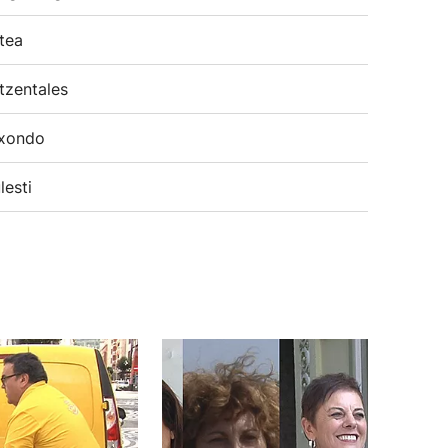
tea
tzentales
xondo
lesti