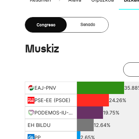
Congreso
Senado
Muskiz
EAJ-PNV
35.88
PSE-EE (PSOE)
24.26%
PODEMOS-IU-EQUO BERD
19.75%
EH BILDU
12.64%
PP
2.65%