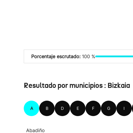
Porcentaje escrutado:
100 %
Resultado por municipios : Bizkaia
A
B
D
E
F
G
I
Abadiño