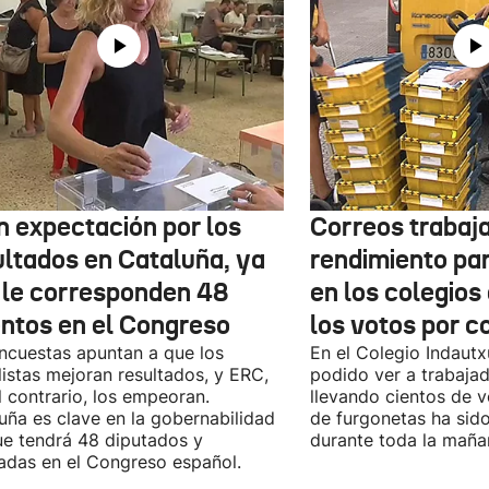
n expectación por los
Correos trabaja
ultados en Cataluña, ya
rendimiento pa
 le corresponden 48
en los colegios
entos en el Congreso
los votos por c
ncuestas apuntan a que los
En el Colegio Indaut
listas mejoran resultados, y ERC,
podido ver a trabaja
l contrario, los empeoran.
llevando cientos de v
uña es clave en la gobernabilidad
de furgonetas ha sid
e tendrá 48 diputados y
durante toda la maña
adas en el Congreso español.