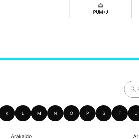
PUM+J
K
L
M
N
O
P
S
T
U
Arakaldo
Ar