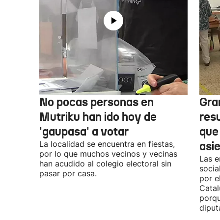
No pocas personas en
Gra
Mutriku han ido hoy de
res
'gaupasa' a votar
que
La localidad se encuentra en fiestas,
asi
por lo que muchos vecinos y vecinas
Las e
han acudido al colegio electoral sin
socia
pasar por casa.
por e
Catal
porqu
diput