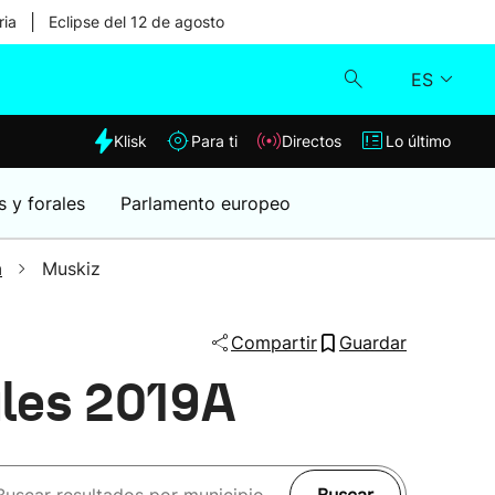
|
ria
Eclipse del 12 de agosto
ES
dia
Klisk
Para ti
Directos
Lo último
Klisk
s y forales
Parlamento europeo
Directos
a
Muskiz
Para ti
Compartir
Guardar
Lo último
ales 2019A