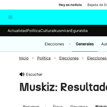
Hoy es noticia
Bajada de Ed
Actualidad
Política
Cul
Actualidad
Política
Cultura
Ikusmiran
Eguraldia
Sociedad
Elecciones
Economía
Elecciones
Generales
Au
Internacional
Inicio
Política
Elecciones
Elecciones
Escuchar
Muskiz: Resultad
Resumen
Álava
Gipuzkoa
Bizkai