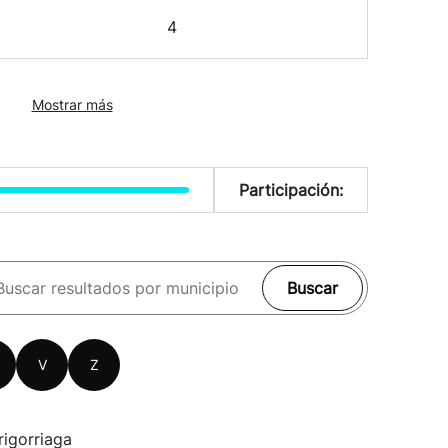
4
Mostrar más
Participación:
Buscar
V
Z
rigorriaga