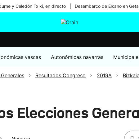
|
urne y Celedón Txiki, en directo
Desembarco de Elkano en Geta
tura
Ikusmiran
Egural
Salud
Tecnología
tonómicas vascas
Autonómicas navarras
Municipale
 Generales
Resultados Congreso
2019A
Bizkai
os Elecciones Gener
a
Navarra