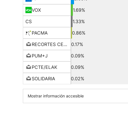
VOX
1.69%
CS
1.33%
PACMA
0.86%
RECORTES CERO-GV
0.17%
PUM+J
0.09%
PCTE/ELAK
0.09%
SOLIDARIA
0.02%
Mostrar información accesible