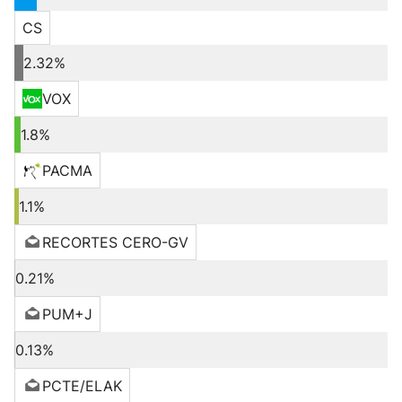
CS
2.32%
VOX
1.8%
PACMA
1.1%
RECORTES CERO-GV
0.21%
PUM+J
0.13%
PCTE/ELAK