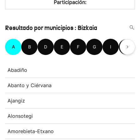
Participación:
Resultado por municipios : Bizkaia
A
B
D
E
F
G
I
K
Abadiño
Abanto y Ciérvana
Ajangiz
Alonsotegi
Amorebieta-Etxano