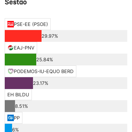
Sestao
PSE-EE (PSOE)
29.97%
EAJ-PNV
25.84%
PODEMOS-IU-EQUO BERD
23.17%
EH BILDU
8.51%
PP
6%