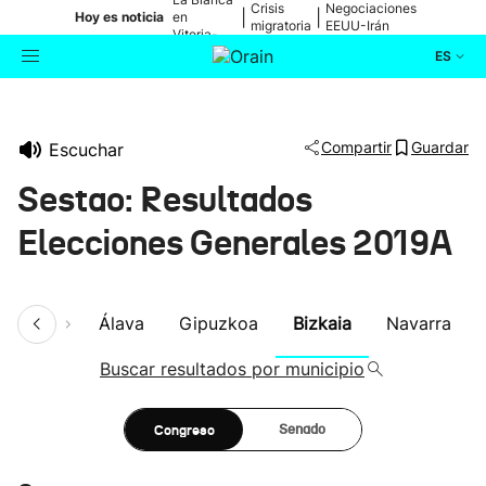
Crisis
Negociaciones
|
|
Hoy es noticia
en
migratoria
EEUU-Irán
Vitoria-
Gasteiz
ES
Actualidad
Buscador
Compartir
Guardar
Escuchar
Política
Sestao: Resultados
Cultura
Elecciones Generales 2019A
Ikusmiran
umen
Álava
Gipuzkoa
Bizkaia
Navarra
Eguraldia
Buscar resultados por municipio
Congreso
Senado