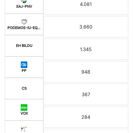
4.081
EAJ-PNV
3.660
PODEMOS-IU-EQUO BERD
EH BILDU
1.345
PP
948
CS
367
VOX
284