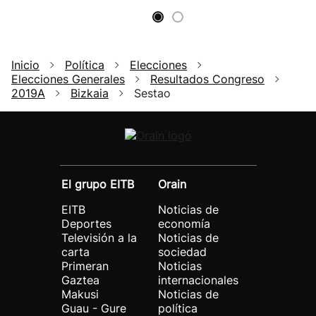
Inicio
Política
Elecciones
Elecciones Generales
Resultados Congreso
2019A
Bizkaia
Sestao
El grupo EITB
Orain
EITB
Noticias de
Deportes
economía
Televisión a la
Noticias de
carta
sociedad
Primeran
Noticias
Gaztea
internacionales
Makusi
Noticias de
Guau - Gure
política