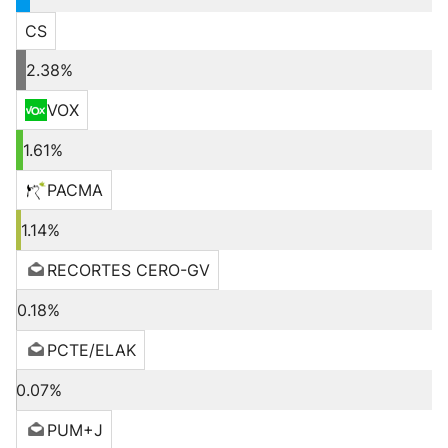
CS
2.38%
VOX
1.61%
PACMA
1.14%
RECORTES CERO-GV
0.18%
PCTE/ELAK
0.07%
PUM+J