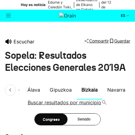
Edurne y
del 12
|
|
Hoy es noticia
de Elkano
Celedón Txiki,
de
en Getaria
en directo
agosto
ES
Actualidad
Buscador
Compartir
Guardar
Escuchar
Política
Sopela: Resultados
Cultura
Elecciones Generales 2019A
Ikusmiran
umen
Álava
Gipuzkoa
Bizkaia
Navarra
Eguraldia
Buscar resultados por municipio
Congreso
Senado