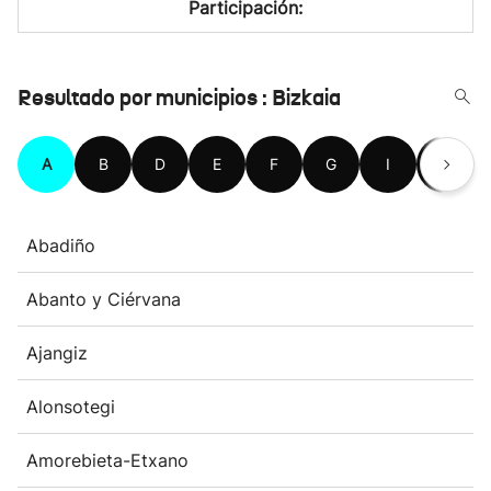
Participación:
Resultado por municipios : Bizkaia
A
B
D
E
F
G
I
K
Abadiño
Abanto y Ciérvana
Ajangiz
Alonsotegi
Amorebieta-Etxano