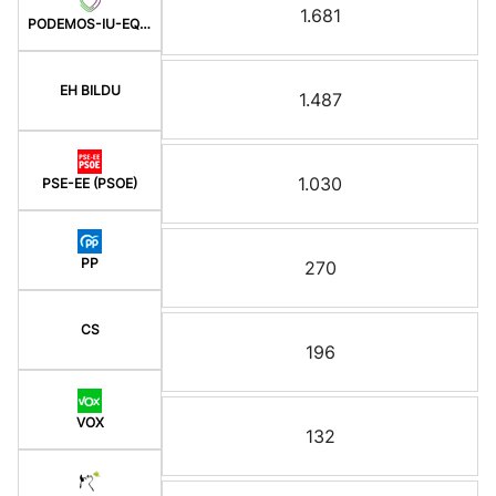
1.681
PODEMOS-IU-EQUO BERD
EH BILDU
1.487
1.030
PSE-EE (PSOE)
PP
270
CS
196
VOX
132