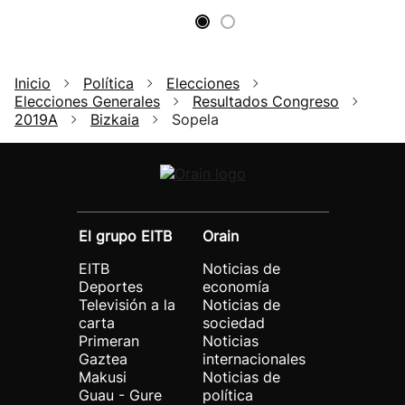
Inicio
Política
Elecciones
Elecciones Generales
Resultados Congreso
2019A
Bizkaia
Sopela
El grupo EITB
Orain
EITB
Noticias de
Deportes
economía
Televisión a la
Noticias de
carta
sociedad
Primeran
Noticias
Gaztea
internacionales
Makusi
Noticias de
Guau - Gure
política