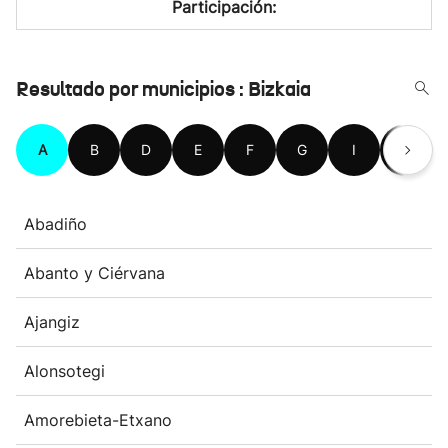
Participación:
Resultado por municipios : Bizkaia
A
B
D
E
F
G
I
K
Abadiño
Abanto y Ciérvana
Ajangiz
Alonsotegi
Amorebieta-Etxano