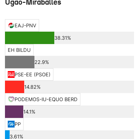
Ugao-Miraballes
EAJ-PNV
38.31%
EH BILDU
22.9%
PSE-EE (PSOE)
14.82%
PODEMOS-IU-EQUO BERD
14.1%
PP
3.61%