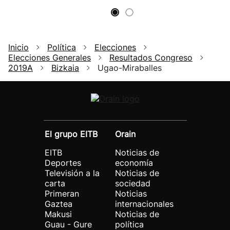
Inicio
Política
Elecciones
Elecciones Generales
Resultados Congreso
2019A
Bizkaia
Ugao-Miraballes
El grupo EITB
Orain
EITB
Noticias de
Deportes
economía
Televisión a la
Noticias de
carta
sociedad
Primeran
Noticias
Gaztea
internacionales
Makusi
Noticias de
Guau - Gure
política