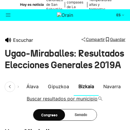
compases
|
|
Hoy es noticia
de San
altas y
de La
Sebastián
tormentas
Blanca
ES
Actualidad
Buscador
Compartir
Guardar
Escuchar
Política
Ugao-Miraballes: Resultados
Cultura
Elecciones Generales 2019A
Ikusmiran
umen
Álava
Gipuzkoa
Bizkaia
Navarra
Eguraldia
Buscar resultados por municipio
Congreso
Senado