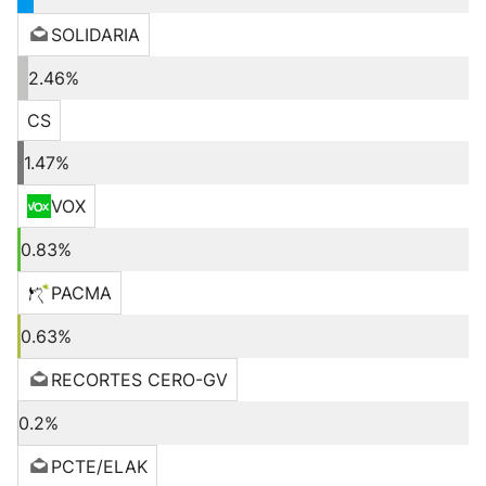
SOLIDARIA
2.46%
CS
1.47%
VOX
0.83%
PACMA
0.63%
RECORTES CERO-GV
0.2%
PCTE/ELAK