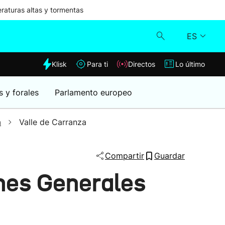
aturas altas y tormentas
ES
dia
Klisk
Para ti
Directos
Lo último
Klisk
s y forales
Parlamento europeo
Directos
a
Valle de Carranza
Para ti
Compartir
Guardar
Lo último
ones Generales