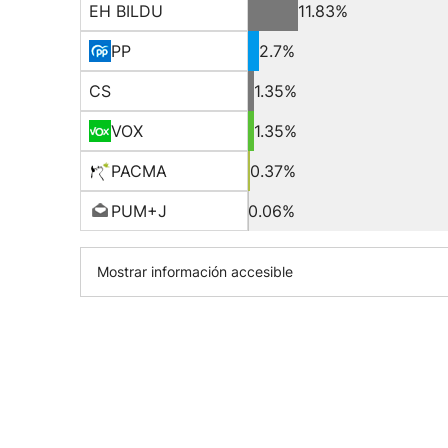
EH BILDU
11.83%
PP
2.7%
CS
1.35%
VOX
1.35%
PACMA
0.37%
PUM+J
0.06%
Mostrar información accesible