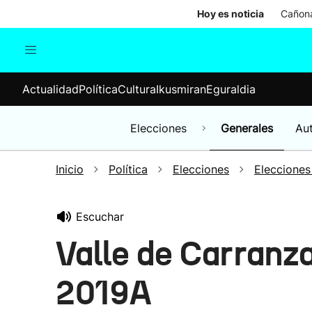
Hoy es noticia
Cañona
Actualidad
Política
Cul
Actualidad
Política
Cultura
Ikusmiran
Eguraldia
Sociedad
Elecciones
Economía
Elecciones
Generales
Au
Internacional
Inicio
Política
Elecciones
Elecciones
Escuchar
Valle de Carranz
2019A