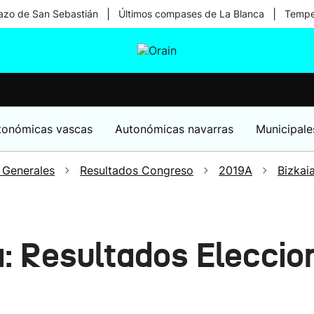
|
|
zo de San Sebastián
Últimos compases de La Blanca
Temper
tura
Ikusmiran
Egural
Salud
Tecnología
tonómicas vascas
Autonómicas navarras
Municipale
 Generales
Resultados Congreso
2019A
Bizkai
a: Resultados Elecci