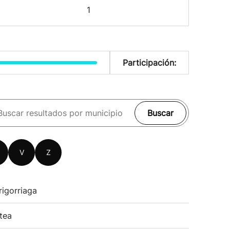
1
Participación:
Buscar
V
Z
rigorriaga
tea