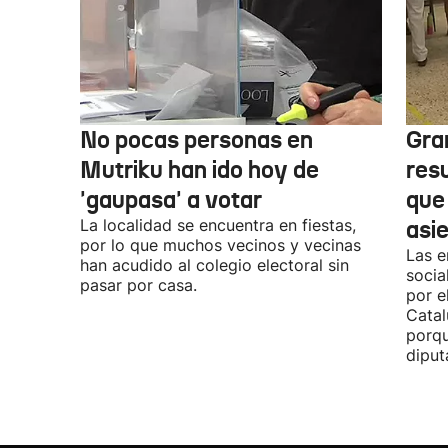
No pocas personas en
Gra
Mutriku han ido hoy de
res
'gaupasa' a votar
que
La localidad se encuentra en fiestas,
asi
por lo que muchos vecinos y vecinas
Las e
han acudido al colegio electoral sin
socia
pasar por casa.
por e
Catal
porqu
diput