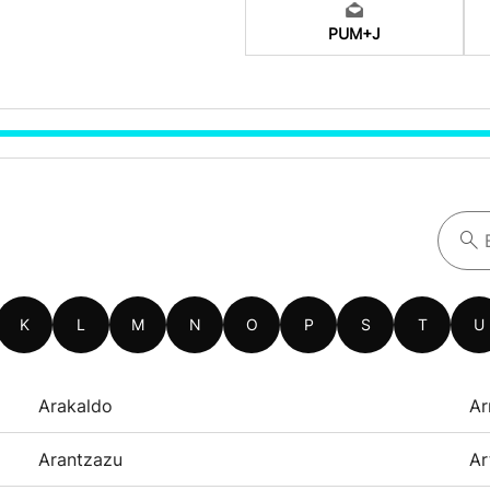
PUM+J
K
L
M
N
O
P
S
T
U
Arakaldo
Ar
Arantzazu
Ar