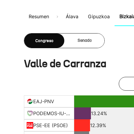
Resumen
Álava
Gipuzkoa
Bizkai
Congreso
Senado
Valle de Carranza
EAJ-PNV
PODEMOS-IU-EQUO BERD
13.24%
PSE-EE (PSOE)
12.39%