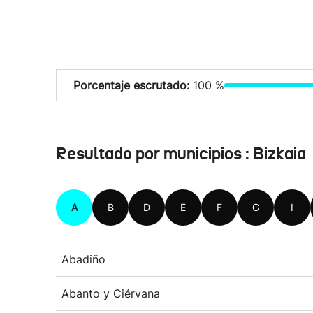
Porcentaje escrutado:
100 %
Resultado por municipios : Bizkaia
A
B
D
E
F
G
I
Abadiño
Abanto y Ciérvana