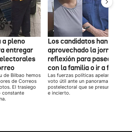
 a pleno
Los candidatos han
ra entregar
aprovechado la jornada de
 electorales
reflexión para pasear, esta
orreo
con la familia o ir a fiestas
xu de Bilbao hemos
Las fuerzas políticas apelaron ayer al
dores de Correos
voto útil ante un panorama
otos. El trasiego
postelectoral que se presume iguala
o constante
e incierto.
na.