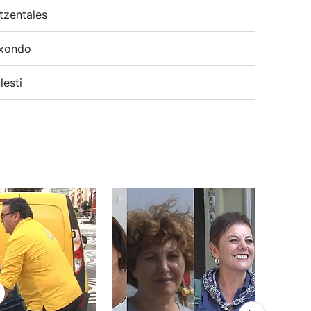
tzentales
xondo
lesti