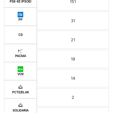
151
PSE-EE (PSOE)
PP
31
CS
21
PACMA
19
VOX
14
PCTE/ELAK
2
SOLIDARIA