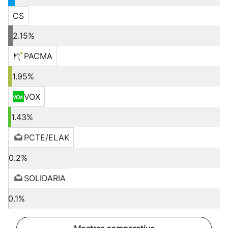
CS
2.15%
PACMA
1.95%
VOX
1.43%
PCTE/ELAK
0.2%
SOLIDARIA
0.1%