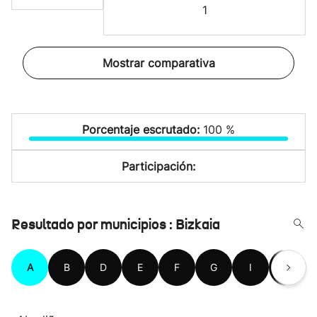
1
Mostrar comparativa
Porcentaje escrutado:
100 %
Participación:
Resultado por municipios : Bizkaia
A
B
D
E
F
G
I
K