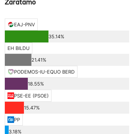
Zaratamo
EAJ-PNV
35.14%
EH BILDU
21.41%
PODEMOS-IU-EQUO BERD
18.55%
PSE-EE (PSOE)
15.47%
PP
3.18%