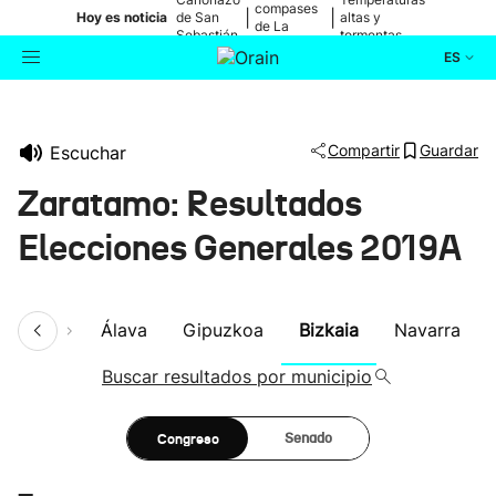
compases
|
|
Hoy es noticia
de San
altas y
de La
Sebastián
tormentas
Blanca
ES
Actualidad
Buscador
Compartir
Guardar
Escuchar
Política
Zaratamo: Resultados
Cultura
Elecciones Generales 2019A
Ikusmiran
umen
Álava
Gipuzkoa
Bizkaia
Navarra
Eguraldia
Buscar resultados por municipio
Congreso
Senado