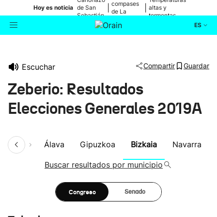
compases
|
|
Hoy es noticia
de San
altas y
de La
Sebastián
tormentas
Blanca
ES
Actualidad
Buscador
Compartir
Guardar
Escuchar
Política
Zeberio: Resultados
Cultura
Elecciones Generales 2019A
Ikusmiran
umen
Álava
Gipuzkoa
Bizkaia
Navarra
Eguraldia
Buscar resultados por municipio
Congreso
Senado