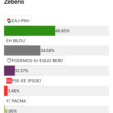
Zeberio
EAJ-PNV
48.85%
EH BILDU
34.58%
PODEMOS-IU-EQUO BERD
10.37%
PSE-EE (PSOE)
3.46%
PACMA
0.86%