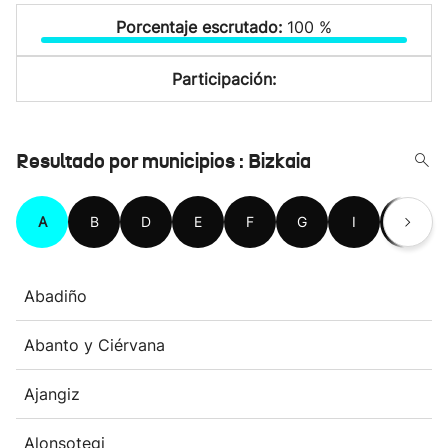
Porcentaje escrutado:
100 %
Participación:
Resultado por municipios : Bizkaia
A
B
D
E
F
G
I
K
Abadiño
Abanto y Ciérvana
Ajangiz
Alonsotegi