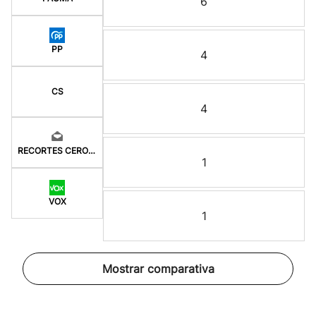
6
PP
4
CS
4
RECORTES CERO-GV
1
VOX
1
Mostrar comparativa