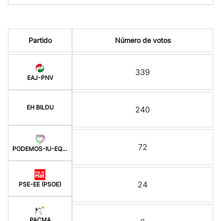
Partido
Número de votos
339
EAJ-PNV
EH BILDU
240
72
PODEMOS-IU-EQUO BERD
24
PSE-EE (PSOE)
PACMA