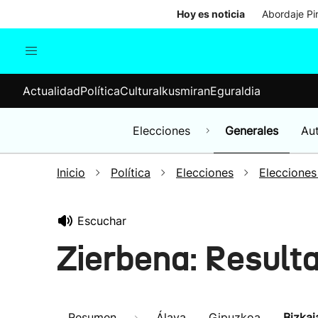
Hoy es noticia
Abordaje Pi
Actualidad
Política
Cul
Actualidad
Política
Cultura
Ikusmiran
Eguraldia
Sociedad
Elecciones
Economía
Elecciones
Generales
Au
Internacional
Inicio
Política
Elecciones
Elecciones
Escuchar
Zierbena: Result
Resumen
Álava
Gipuzkoa
Bizkai