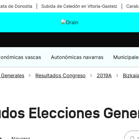
|
|
rata de Donostia
Subida de Celedón en Vitoria-Gasteiz
Carabe
tura
Ikusmiran
Egural
Salud
Tecnología
tonómicas vascas
Autonómicas navarras
Municipale
 Generales
Resultados Congreso
2019A
Bizkai
ados Elecciones Gen
a
Navarra