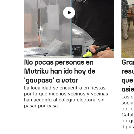
No pocas personas en
Gra
Mutriku han ido hoy de
res
'gaupasa' a votar
que
La localidad se encuentra en fiestas,
asi
por lo que muchos vecinos y vecinas
Las e
han acudido al colegio electoral sin
socia
pasar por casa.
por e
Catal
porqu
diput