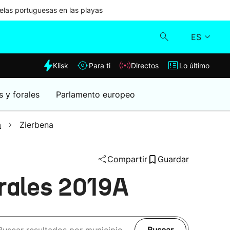
las portuguesas en las playas
ES
dia
Klisk
Para ti
Directos
Lo último
Klisk
s y forales
Parlamento europeo
Directos
a
Zierbena
Para ti
Compartir
Guardar
Lo último
erales 2019A