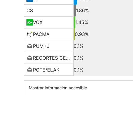
CS
1.86%
VOX
1.45%
PACMA
0.93%
PUM+J
0.1%
RECORTES CERO-GV
0.1%
PCTE/ELAK
0.1%
Mostrar información accesible