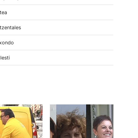
tea
tzentales
xondo
lesti