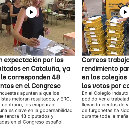
n expectación por los
Correos trabaja
ultados en Cataluña, ya
rendimiento pa
 le corresponden 48
en los colegios
entos en el Congreso
los votos por c
ncuestas apuntan a que los
En el Colegio Indaut
listas mejoran resultados, y ERC,
podido ver a trabaja
l contrario, los empeoran.
llevando cientos de v
uña es clave en la gobernabilidad
de furgonetas ha sid
e tendrá 48 diputados y
durante toda la maña
adas en el Congreso español.