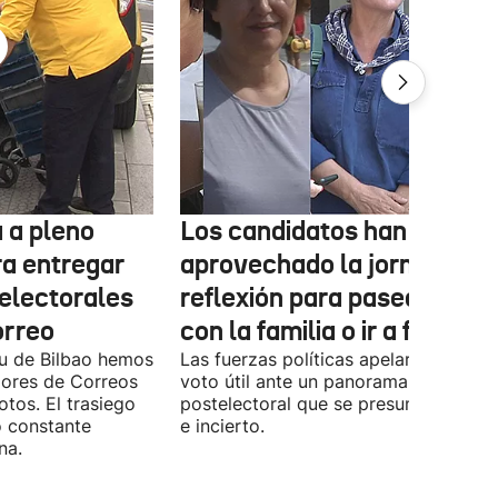
 a pleno
Los candidatos han
ra entregar
aprovechado la jornada de
 electorales
reflexión para pasear, esta
orreo
con la familia o ir a fiestas
xu de Bilbao hemos
Las fuerzas políticas apelaron ayer al
dores de Correos
voto útil ante un panorama
otos. El trasiego
postelectoral que se presume iguala
o constante
e incierto.
na.