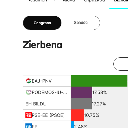
Congreso
Senado
Zierbena
EAJ-PNV
PODEMOS-IU-EQUO BERD
17.58%
EH BILDU
17.27%
PSE-EE (PSOE)
10.75%
PP
2.48%