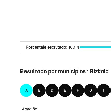
Porcentaje escrutado:
100 %
Resultado por municipios : Bizkaia
A
B
D
E
F
G
I
Abadiño