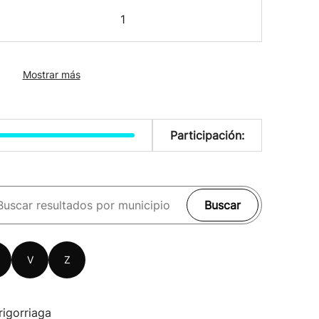
1
Mostrar más
Participación:
Buscar
V
Z
rigorriaga