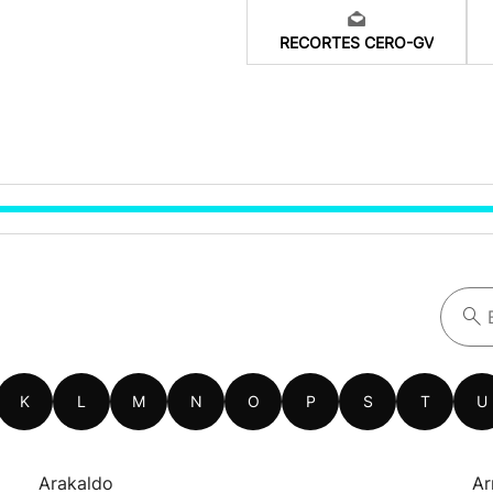
RECORTES CERO-GV
K
L
M
N
O
P
S
T
U
Arakaldo
Ar