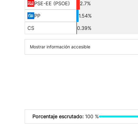
PSE-EE (PSOE)
2.7%
PP
1.54%
CS
0.39%
Mostrar información accesible
Porcentaje escrutado:
100 %