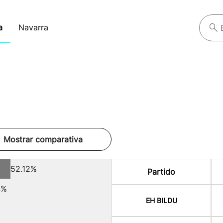
a
Navarra
Mostrar comparativa
52.12%
Partido
4%
EH BILDU