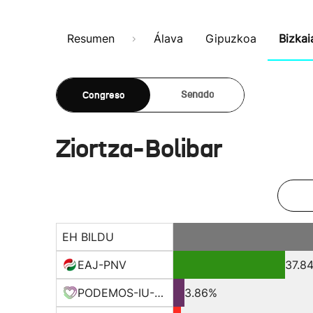
Resumen
Álava
Gipuzkoa
Bizkai
Congreso
Senado
Ziortza-Bolibar
EH BILDU
EAJ-PNV
37.8
PODEMOS-IU-EQUO BERD
3.86%