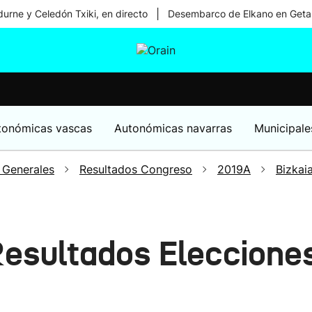
|
urne y Celedón Txiki, en directo
Desembarco de Elkano en Geta
tura
Ikusmiran
Egural
Salud
Tecnología
tonómicas vascas
Autonómicas navarras
Municipale
 Generales
Resultados Congreso
2019A
Bizkai
 Resultados Eleccione