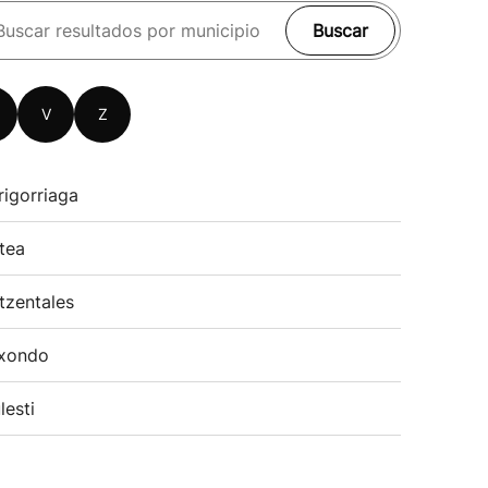
Buscar
V
Z
rigorriaga
tea
tzentales
xondo
lesti