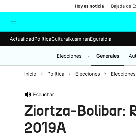
Hoy es noticia
Bajada de Ed
Actualidad
Política
Cul
Actualidad
Política
Cultura
Ikusmiran
Eguraldia
Sociedad
Elecciones
Economía
Elecciones
Generales
Au
Internacional
Inicio
Política
Elecciones
Elecciones
Escuchar
Ziortza-Bolibar:
2019A