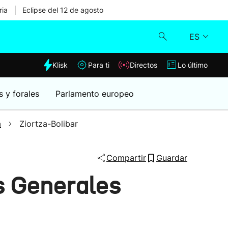
|
ria
Eclipse del 12 de agosto
ES
dia
Klisk
Para ti
Directos
Lo último
Klisk
s y forales
Parlamento europeo
Directos
a
Ziortza-Bolibar
Para ti
Compartir
Guardar
Lo último
s Generales