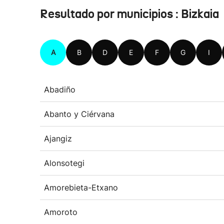
Resultado por municipios : Bizkaia
A
B
D
E
F
G
I
Abadiño
Abanto y Ciérvana
Ajangiz
Alonsotegi
Amorebieta-Etxano
Amoroto