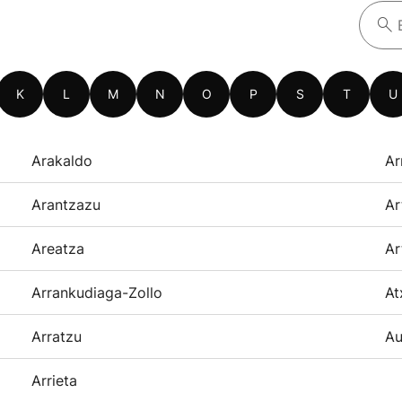
K
L
M
N
O
P
S
T
U
Arakaldo
Ar
Arantzazu
Ar
Areatza
Ar
Arrankudiaga-Zollo
At
Arratzu
Au
Arrieta