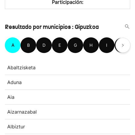
Participación:
Resultado por municipios : Gipuzkoa
A
B
D
E
G
H
I
L
Abaltzisketa
Aduna
Aia
Aizarnazabal
Albiztur