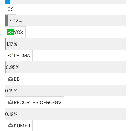
CS
3.02%
VOX
1.17%
PACMA
0.95%
EB
0.19%
RECORTES CERO-GV
0.19%
PUM+J