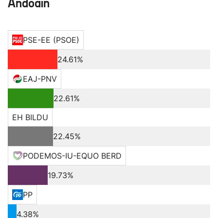
Andoain
PSE-EE (PSOE)
24.61%
EAJ-PNV
22.61%
EH BILDU
22.45%
PODEMOS-IU-EQUO BERD
19.73%
PP
4.38%