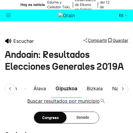
Edurne y
del 12
|
|
Hoy es noticia
de Elkano
Celedón Txiki,
de
en Getaria
en directo
agosto
ES
Actualidad
Buscador
Compartir
Guardar
Escuchar
Política
Andoain: Resultados
Cultura
Elecciones Generales 2019A
Ikusmiran
esumen
Álava
Gipuzkoa
Bizkaia
Navarra
Eguraldia
Buscar resultados por municipio
Congreso
Senado