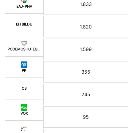
1.833
EAJ-PNV
EH BILDU
1.820
1.599
PODEMOS-IU-EQUO BERD
PP
355
CS
245
VOX
95