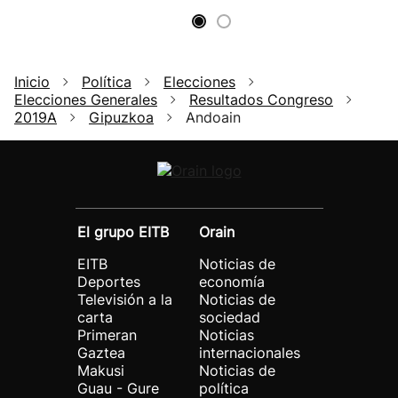
Inicio
Política
Elecciones
Elecciones Generales
Resultados Congreso
2019A
Gipuzkoa
Andoain
El grupo EITB
Orain
EITB
Noticias de
Deportes
economía
Televisión a la
Noticias de
carta
sociedad
Primeran
Noticias
Gaztea
internacionales
Makusi
Noticias de
Guau - Gure
política