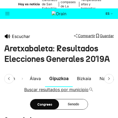
compases
|
|
Hoy es noticia
de San
altas y
de La
Sebastián
tormentas
Blanca
ES
Actualidad
Buscador
Compartir
Guardar
Escuchar
Política
Aretxabaleta: Resultados
Cultura
Elecciones Generales 2019A
Ikusmiran
esumen
Álava
Gipuzkoa
Bizkaia
Navarra
Eguraldia
Buscar resultados por municipio
Congreso
Senado