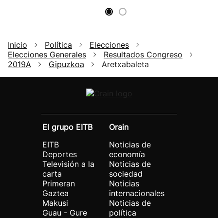
Inicio
Política
Elecciones
Elecciones Generales
Resultados Congreso
2019A
Gipuzkoa
Aretxabaleta
El grupo EITB
Orain
EITB
Noticias de
Deportes
economía
Televisión a la
Noticias de
carta
sociedad
Primeran
Noticias
Gaztea
internacionales
Makusi
Noticias de
Guau - Gure
política