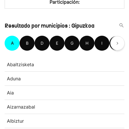
Participación:
Resultado por municipios : Gipuzkoa
A
B
D
E
G
H
I
L
Abaltzisketa
Aduna
Aia
Aizarnazabal
Albiztur