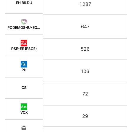
EH BILDU
1.287
647
PODEMOS-IU-EQUO BERD
526
PSE-EE (PSOE)
PP
106
CS
72
VOX
29