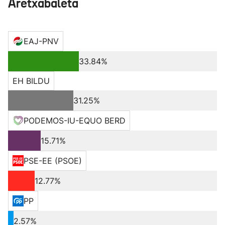
Aretxabaleta
EAJ-PNV
33.84%
EH BILDU
31.25%
PODEMOS-IU-EQUO BERD
15.71%
PSE-EE (PSOE)
12.77%
PP
2.57%