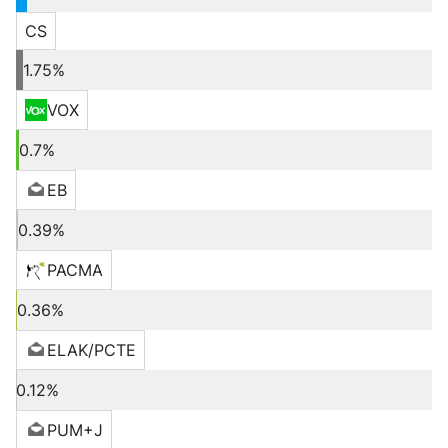
CS
1.75%
VOX
0.7%
EB
0.39%
PACMA
0.36%
ELAK/PCTE
0.12%
PUM+J