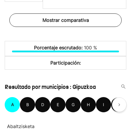
Mostrar comparativa
Porcentaje escrutado:
100 %
Participación:
Resultado por municipios : Gipuzkoa
A
B
D
E
G
H
I
L
Abaltzisketa