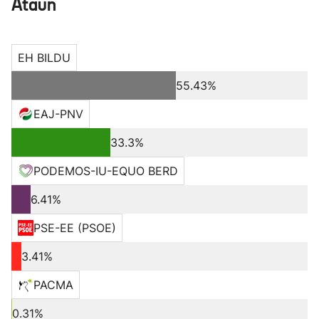
Ataun
EH BILDU
55.43%
EAJ-PNV
33.3%
PODEMOS-IU-EQUO BERD
6.41%
PSE-EE (PSOE)
3.41%
PACMA
0.31%