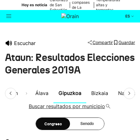
compases
|
|
Hoy es noticia
de San
altas y
de La
Sebastián
tormentas
Blanca
ES
Actualidad
Buscador
Compartir
Guardar
Escuchar
Política
Ataun: Resultados Elecciones
Cultura
Generales 2019A
Ikusmiran
esumen
Álava
Gipuzkoa
Bizkaia
Navarra
Eguraldia
Buscar resultados por municipio
Congreso
Senado