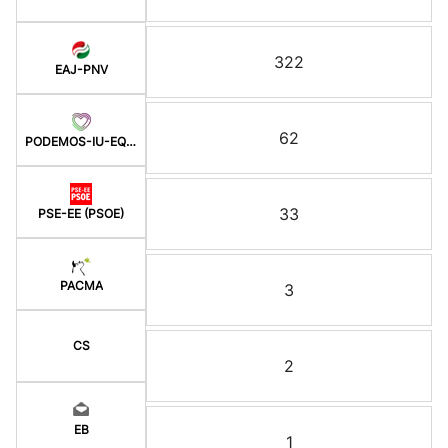
322
EAJ-PNV
62
PODEMOS-IU-EQUO BERD
33
PSE-EE (PSOE)
PACMA
3
CS
2
EB
1