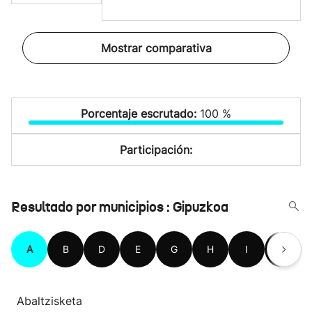
Mostrar comparativa
Porcentaje escrutado:
100 %
Participación:
Resultado por municipios : Gipuzkoa
A
B
D
E
G
H
I
L
Abaltzisketa