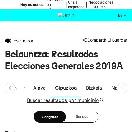
Crisis
Negociaciones
|
|
Hoy es noticia
en
migratoria
EEUU-Irán
Vitoria-
Gasteiz
ES
Actualidad
Buscador
Compartir
Guardar
Escuchar
Política
Belauntza: Resultados
Cultura
Elecciones Generales 2019A
Ikusmiran
esumen
Álava
Gipuzkoa
Bizkaia
Navarra
Eguraldia
Buscar resultados por municipio
Congreso
Senado