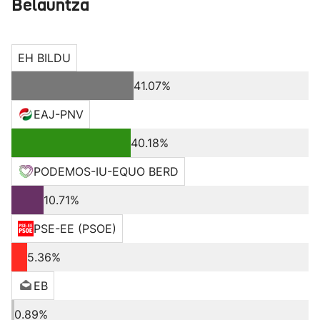
Belauntza
EH BILDU
41.07%
EAJ-PNV
40.18%
PODEMOS-IU-EQUO BERD
10.71%
PSE-EE (PSOE)
5.36%
EB
0.89%