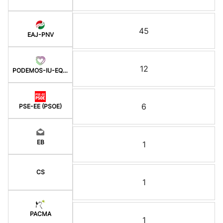
45
EAJ-PNV
12
PODEMOS-IU-EQUO BERD
6
PSE-EE (PSOE)
EB
1
CS
1
PACMA
1