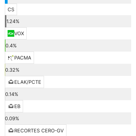
CS
1.24%
VOX
0.4%
PACMA
0.32%
ELAK/PCTE
0.14%
EB
0.09%
RECORTES CERO-GV