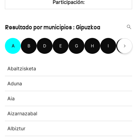
Participación:
Resultado por municipios : Gipuzkoa
A
B
D
E
G
H
I
L
Abaltzisketa
Aduna
Aia
Aizarnazabal
Albiztur