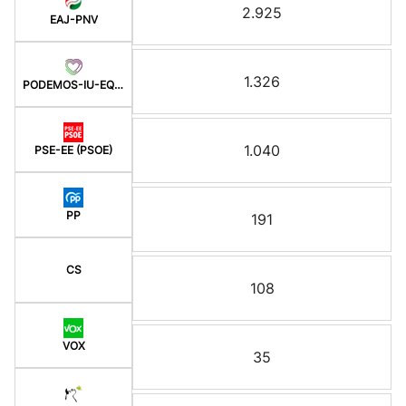
2.925
EAJ-PNV
1.326
PODEMOS-IU-EQUO BERD
1.040
PSE-EE (PSOE)
PP
191
CS
108
VOX
35