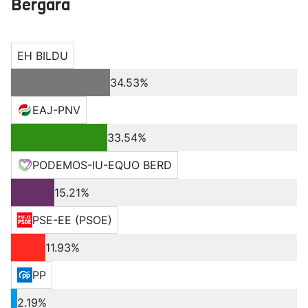
Bergara
EH BILDU
34.53%
EAJ-PNV
33.54%
PODEMOS-IU-EQUO BERD
15.21%
PSE-EE (PSOE)
11.93%
PP
2.19%