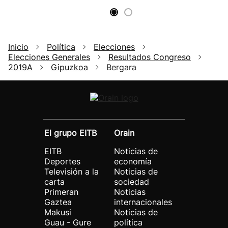
Inicio
Política
Elecciones
Elecciones Generales
Resultados Congreso
2019A
Gipuzkoa
Bergara
El grupo EITB
Orain
EITB
Noticias de
Deportes
economía
Televisión a la
Noticias de
carta
sociedad
Primeran
Noticias
Gaztea
internacionales
Makusi
Noticias de
Guau - Gure
política