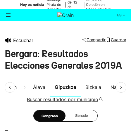
del 12
|
|
Hoy es noticia
Pirata de
Celedón en
de
Donostia
Vitoria-Gasteiz
agosto
ES
Actualidad
Buscador
Compartir
Guardar
Escuchar
Política
Bergara: Resultados
Cultura
Elecciones Generales 2019A
Ikusmiran
esumen
Álava
Gipuzkoa
Bizkaia
Navarra
Eguraldia
Buscar resultados por municipio
Congreso
Senado