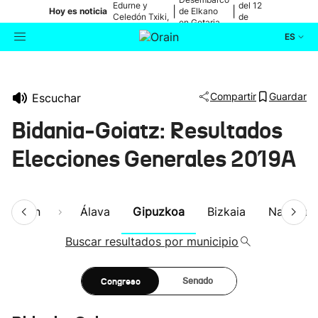
Edurne y
del 12
|
|
Hoy es noticia
de Elkano
Celedón Txiki,
de
en Getaria
en directo
agosto
ES
Actualidad
Buscador
Compartir
Guardar
Escuchar
Política
Bidania-Goiatz: Resultados
Cultura
Elecciones Generales 2019A
Ikusmiran
esumen
Álava
Gipuzkoa
Bizkaia
Navarra
Eguraldia
Buscar resultados por municipio
Congreso
Senado