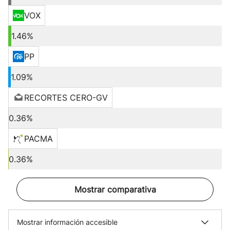
VOX
1.46%
PP
1.09%
RECORTES CERO-GV
0.36%
PACMA
0.36%
Mostrar comparativa
Mostrar información accesible