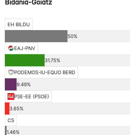
Bidania-Goiatz
EH BILDU
50%
EAJ-PNV
31.75%
PODEMOS-IU-EQUO BERD
9.49%
PSE-EE (PSOE)
3.65%
CS
1.46%