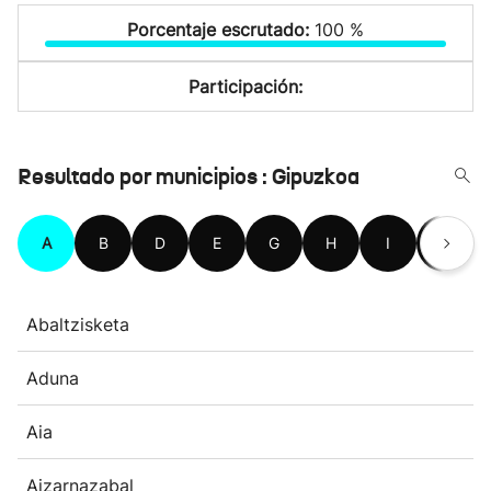
Porcentaje escrutado:
100 %
Participación:
Resultado por municipios : Gipuzkoa
A
B
D
E
G
H
I
L
Abaltzisketa
Aduna
Aia
Aizarnazabal