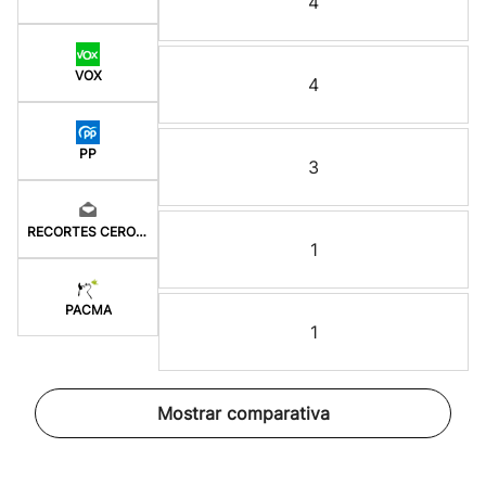
4
VOX
4
PP
3
RECORTES CERO-GV
1
PACMA
1
Mostrar comparativa