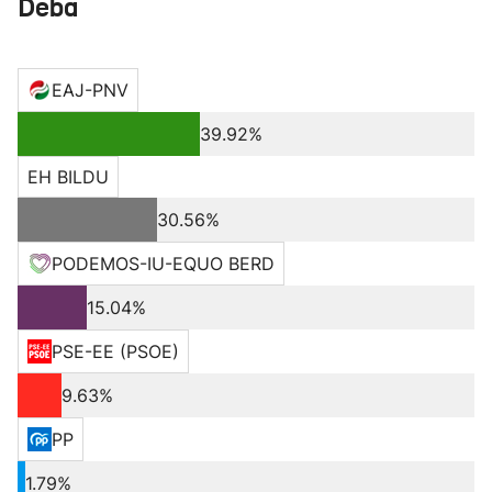
Deba
EAJ-PNV
39.92%
EH BILDU
30.56%
PODEMOS-IU-EQUO BERD
15.04%
PSE-EE (PSOE)
9.63%
PP
1.79%