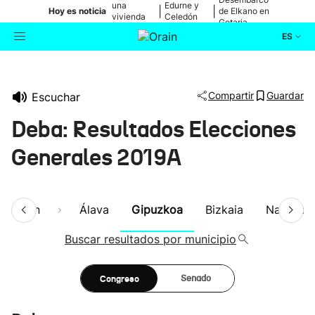
una
Edurne y
|
|
Hoy es noticia
de Elkano en
vivienda
Celedón
Getaria
de Bilbao
Txiki
ES
Actualidad
Buscador
Compartir
Guardar
Escuchar
Política
Deba: Resultados Elecciones
Cultura
Generales 2019A
Ikusmiran
esumen
Álava
Gipuzkoa
Bizkaia
Navarra
Eguraldia
Buscar resultados por municipio
Congreso
Senado