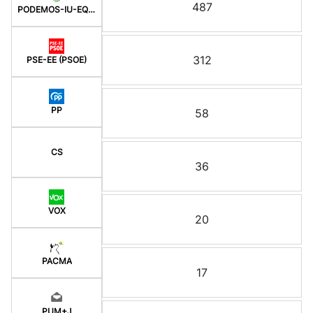
487
PODEMOS-IU-EQUO BERD
312
PSE-EE (PSOE)
PP
58
CS
36
VOX
20
PACMA
17
PUM+J