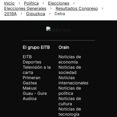
Inicio
Política
Elecciones
Elecciones Generales
Resultados Congreso
2019A
Gipuzkoa
Deba
El grupo EITB
Orain
EITB
Noticias de
Deportes
economía
Televisión a la
Noticias de
carta
sociedad
Primeran
Noticias
Gaztea
internacionales
Makusi
Noticias de
Guau - Gure
política
Audioa
Noticias de
cultura
Noticias de
tecnología