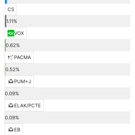
CS
1.11%
VOX
0.62%
PACMA
0.52%
PUM+J
0.09%
ELAK/PCTE
0.09%
EB