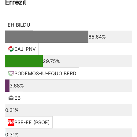
Errezil
EH BILDU
65.64%
EAJ-PNV
29.75%
PODEMOS-IU-EQUO BERD
3.68%
EB
0.31%
PSE-EE (PSOE)
0.31%