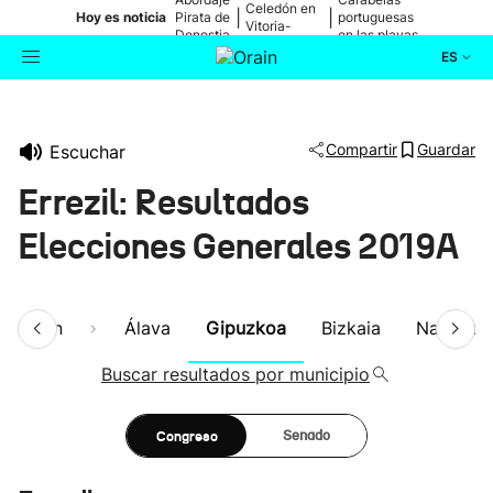
Celedón en
|
|
Hoy es noticia
Pirata de
portuguesas
Vitoria-
Donostia
en las playas
Gasteiz
ES
Actualidad
Buscador
Compartir
Guardar
Escuchar
Política
Errezil: Resultados
Cultura
Elecciones Generales 2019A
Ikusmiran
esumen
Álava
Gipuzkoa
Bizkaia
Navarra
Eguraldia
Buscar resultados por municipio
Congreso
Senado