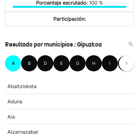
Porcentaje escrutado:
100 %
Participación:
Resultado por municipios : Gipuzkoa
A
B
D
E
G
H
I
L
Abaltzisketa
Aduna
Aia
Aizarnazabal