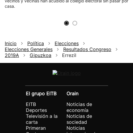
vecinos y vecinas han acudido al colegio electoral sin pasar por
casa.
Inicio
Política
Elecciones
Elecciones Generales
Resultados Congreso
2019A
Gipuzkoa
Errezil
El grupo EITB
Orain
EITB
Noticias de
Deportes
economía
Televisión a la
Noticias de
carta
sociedad
Primeran
Noticias