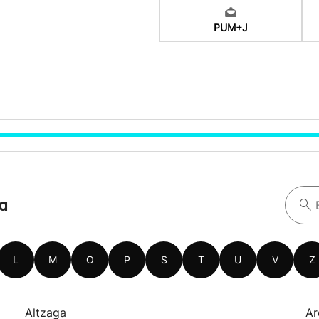
PUM+J
oa
L
M
O
P
S
T
U
V
Z
Altzaga
Ar