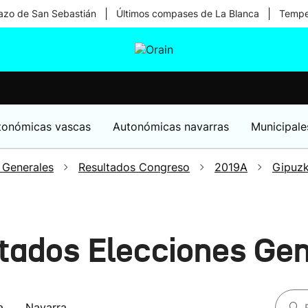
|
|
zo de San Sebastián
Últimos compases de La Blanca
Temper
tura
Ikusmiran
Egural
Salud
Tecnología
tonómicas vascas
Autonómicas navarras
Municipale
 Generales
Resultados Congreso
2019A
Gipuz
ltados Elecciones Ge
a
Navarra