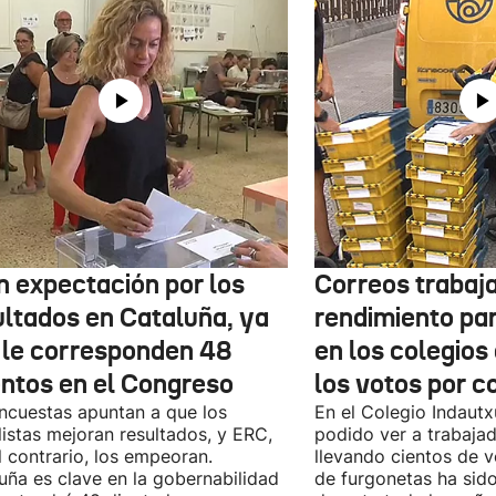
n expectación por los
Correos trabaja
ultados en Cataluña, ya
rendimiento pa
 le corresponden 48
en los colegios
entos en el Congreso
los votos por c
ncuestas apuntan a que los
En el Colegio Indaut
listas mejoran resultados, y ERC,
podido ver a trabaja
l contrario, los empeoran.
llevando cientos de v
uña es clave en la gobernabilidad
de furgonetas ha sid