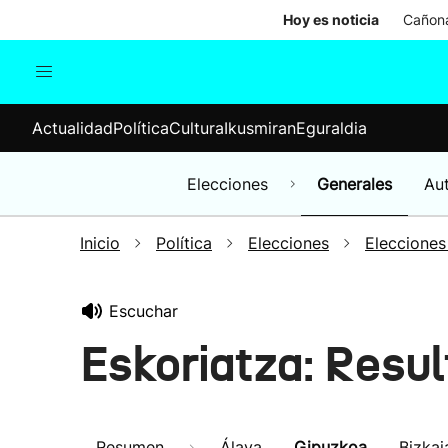
Hoy es noticia
Cañona
Actualidad
Política
Cul
Actualidad
Política
Cultura
Ikusmiran
Eguraldia
Sociedad
Elecciones
Economía
Elecciones
Generales
Au
Internacional
Inicio
Política
Elecciones
Elecciones
Escuchar
Eskoriatza: Resu
Resumen
Álava
Gipuzkoa
Bizkai