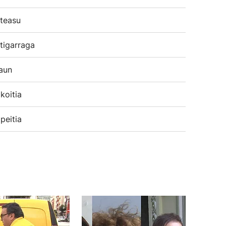
teasu
tigarraga
aun
koitia
peitia