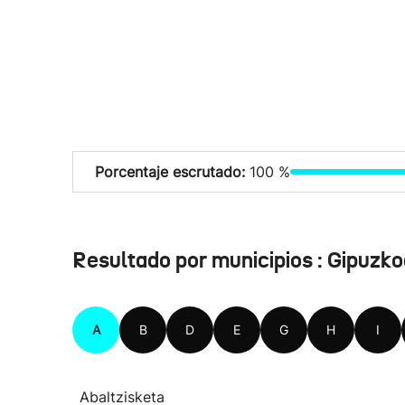
Porcentaje escrutado:
100 %
Resultado por municipios : Gipuzk
A
B
D
E
G
H
I
Abaltzisketa