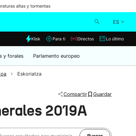
aturas altas y tormentas
ES
dia
Klisk
Para ti
Directos
Lo último
Klisk
s y forales
Parlamento europeo
Directos
koa
Eskoriatza
Para ti
Compartir
Guardar
Lo último
nerales 2019A