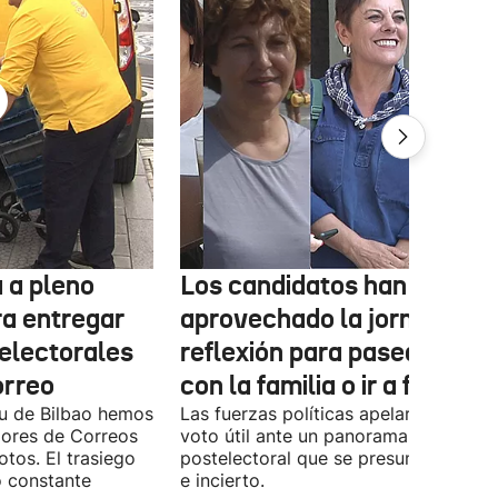
 a pleno
Los candidatos han
ra entregar
aprovechado la jornada de
 electorales
reflexión para pasear, esta
orreo
con la familia o ir a fiestas
xu de Bilbao hemos
Las fuerzas políticas apelaron ayer al
dores de Correos
voto útil ante un panorama
otos. El trasiego
postelectoral que se presume iguala
o constante
e incierto.