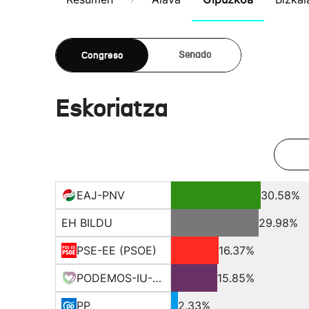
Congreso
Senado
Eskoriatza
EAJ-PNV
30.58%
EH BILDU
29.98%
PSE-EE (PSOE)
16.37%
PODEMOS-IU-EQUO BERD
15.85%
PP
2.33%