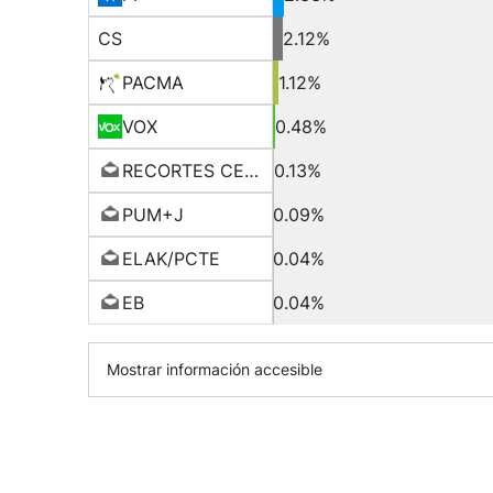
CS
2.12%
PACMA
1.12%
VOX
0.48%
RECORTES CERO-GV
0.13%
PUM+J
0.09%
ELAK/PCTE
0.04%
EB
0.04%
Mostrar información accesible