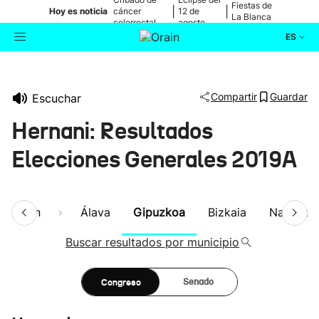
Fiestas de
|
|
Hoy es noticia
cáncer
12 de
La Blanca
colorrectal
agosto
ES
Actualidad
Buscador
Compartir
Guardar
Escuchar
Política
Hernani: Resultados
Cultura
Elecciones Generales 2019A
Ikusmiran
esumen
Álava
Gipuzkoa
Bizkaia
Navarra
Eguraldia
Buscar resultados por municipio
Congreso
Senado