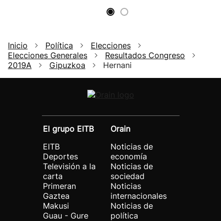
Inicio
Política
Elecciones
Elecciones Generales
Resultados Congreso
2019A
Gipuzkoa
Hernani
El grupo EITB
Orain
EITB
Noticias de
Deportes
economía
Televisión a la
Noticias de
carta
sociedad
Primeran
Noticias
Gaztea
internacionales
Makusi
Noticias de
Guau - Gure
política