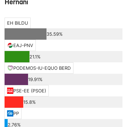
Hernani
EH BILDU
35.59%
EAJ-PNV
21.1%
PODEMOS-IU-EQUO BERD
19.91%
PSE-EE (PSOE)
15.8%
PP
2.76%