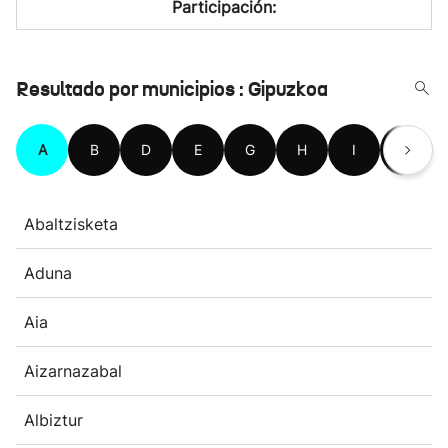
Participación:
Resultado por municipios : Gipuzkoa
A
B
D
E
G
H
I
L
Abaltzisketa
Aduna
Aia
Aizarnazabal
Albiztur