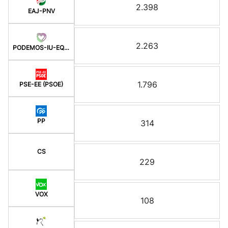
2.398
EAJ-PNV
2.263
PODEMOS-IU-EQUO BERD
1.796
PSE-EE (PSOE)
PP
314
CS
229
VOX
108