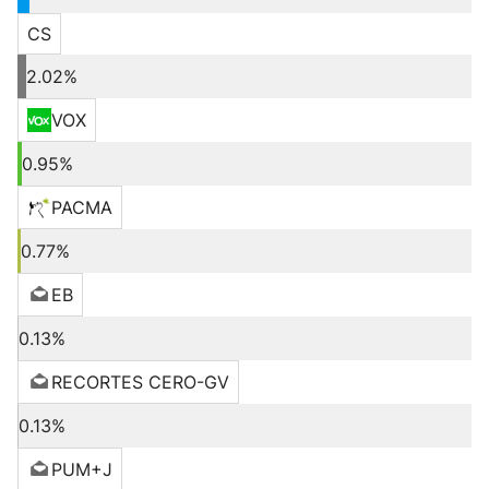
CS
2.02%
VOX
0.95%
PACMA
0.77%
EB
0.13%
RECORTES CERO-GV
0.13%
PUM+J