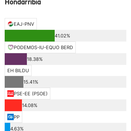
Hondarribia
EAJ-PNV
41.02%
PODEMOS-IU-EQUO BERD
18.38%
EH BILDU
15.41%
PSE-EE (PSOE)
14.08%
PP
4.63%