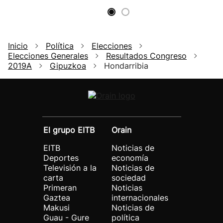
Inicio
Política
Elecciones
Elecciones Generales
Resultados Congreso
2019A
Gipuzkoa
Hondarribia
El grupo EITB
Orain
EITB
Noticias de
Deportes
economía
Televisión a la
Noticias de
carta
sociedad
Primeran
Noticias
Gaztea
internacionales
Makusi
Noticias de
Guau - Gure
política