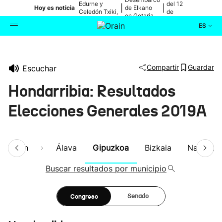
Edurne y
del 12
|
|
Hoy es noticia
de Elkano
Celedón Txiki,
de
en Getaria
en directo
agosto
ES
Actualidad
Buscador
Compartir
Guardar
Escuchar
Política
Hondarribia: Resultados
Cultura
Elecciones Generales 2019A
Ikusmiran
esumen
Álava
Gipuzkoa
Bizkaia
Navarra
Eguraldia
Buscar resultados por municipio
Congreso
Senado