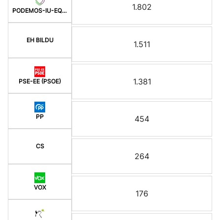
1.802
PODEMOS-IU-EQUO BERD
EH BILDU
1.511
1.381
PSE-EE (PSOE)
PP
454
CS
264
VOX
176