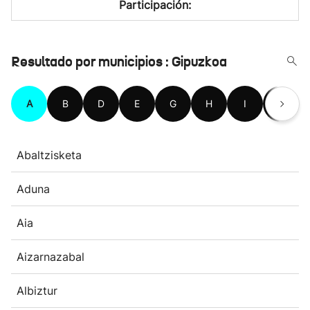
Participación:
Resultado por municipios : Gipuzkoa
A
B
D
E
G
H
I
L
Abaltzisketa
Aduna
Aia
Aizarnazabal
Albiztur