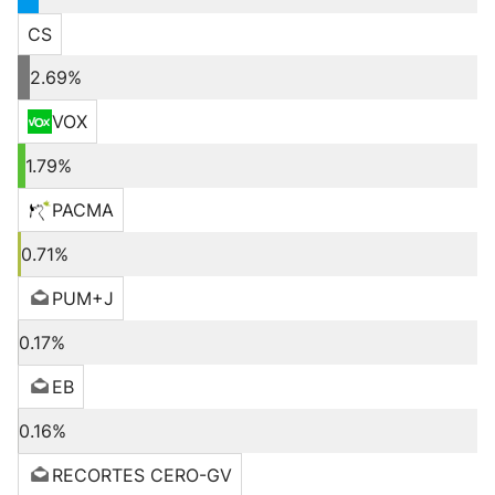
CS
2.69%
VOX
1.79%
PACMA
0.71%
PUM+J
0.17%
EB
0.16%
RECORTES CERO-GV