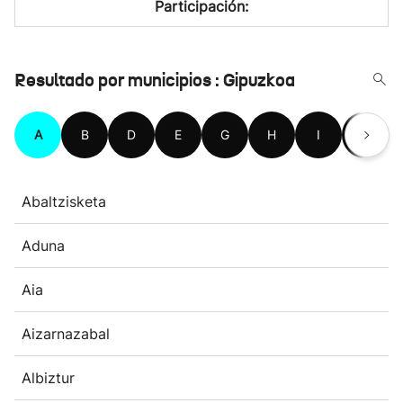
Participación:
Resultado por municipios : Gipuzkoa
A
B
D
E
G
H
I
L
Abaltzisketa
Aduna
Aia
Aizarnazabal
Albiztur