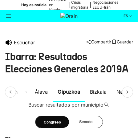
Crisis
Negociaciones
|
|
Hoy es noticia
en
migratoria
EEUU-Irán
Vitoria-
Gasteiz
ES
Actualidad
Buscador
Compartir
Guardar
Escuchar
Política
Ibarra: Resultados
Cultura
Elecciones Generales 2019A
Ikusmiran
esumen
Álava
Gipuzkoa
Bizkaia
Navarra
Eguraldia
Buscar resultados por municipio
Congreso
Senado