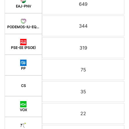
649
EAJ-PNV
344
PODEMOS-IU-EQUO BERD
319
PSE-EE (PSOE)
PP
75
CS
35
VOX
22