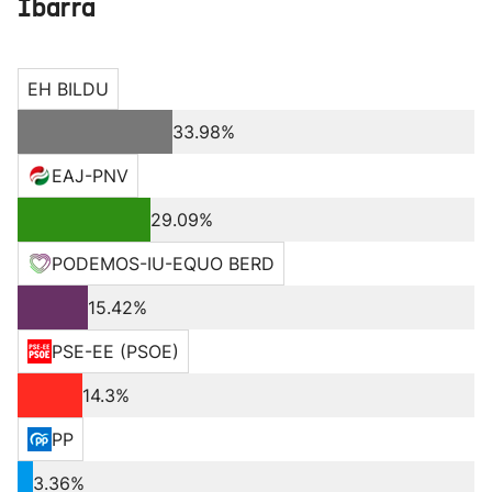
Ibarra
EH BILDU
33.98%
EAJ-PNV
29.09%
PODEMOS-IU-EQUO BERD
15.42%
PSE-EE (PSOE)
14.3%
PP
3.36%