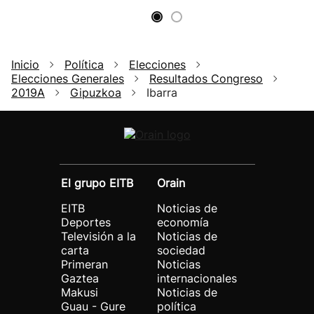
Inicio
Política
Elecciones
Elecciones Generales
Resultados Congreso
2019A
Gipuzkoa
Ibarra
El grupo EITB
Orain
EITB
Noticias de
Deportes
economía
Televisión a la
Noticias de
carta
sociedad
Primeran
Noticias
Gaztea
internacionales
Makusi
Noticias de
Guau - Gure
política