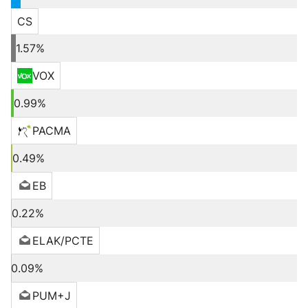
CS
1.57%
VOX
0.99%
PACMA
0.49%
EB
0.22%
ELAK/PCTE
0.09%
PUM+J