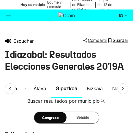
Edurne y
|
|
Hoy es noticia
de Elkano
del 12 de
Celedón
en Getaria
agosto
Txiki
ES
Actualidad
Buscador
Compartir
Guardar
Escuchar
Política
Idiazabal: Resultados
Cultura
Elecciones Generales 2019A
Ikusmiran
esumen
Álava
Gipuzkoa
Bizkaia
Navarra
Eguraldia
Buscar resultados por municipio
Congreso
Senado