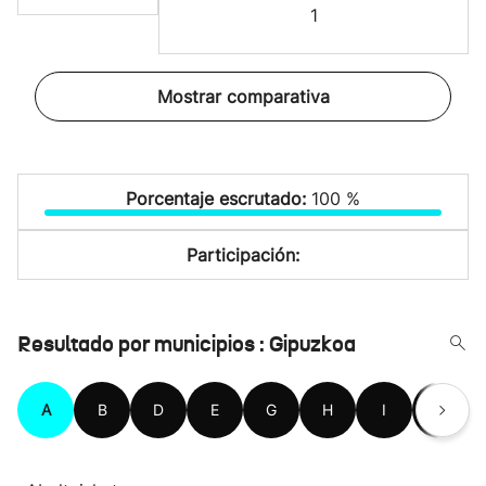
1
Mostrar comparativa
Porcentaje escrutado:
100 %
Participación:
Resultado por municipios : Gipuzkoa
A
B
D
E
G
H
I
L