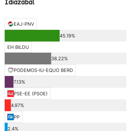
Idiazabal
EAJ-PNV
45.19%
EH BILDU
38.22%
PODEMOS-IU-EQUO BERD
7.13%
PSE-EE (PSOE)
4.97%
PP
2.4%