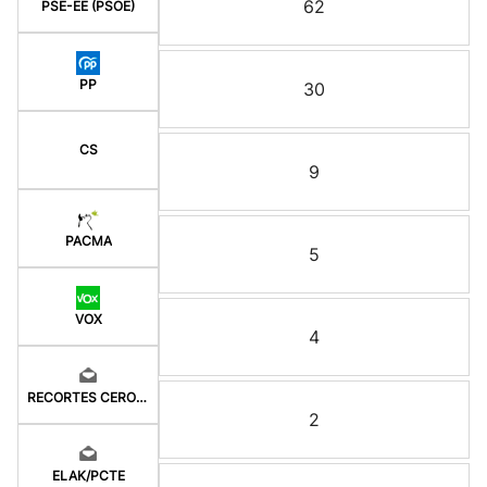
62
PSE-EE (PSOE)
PP
30
CS
9
PACMA
5
VOX
4
RECORTES CERO-GV
2
ELAK/PCTE