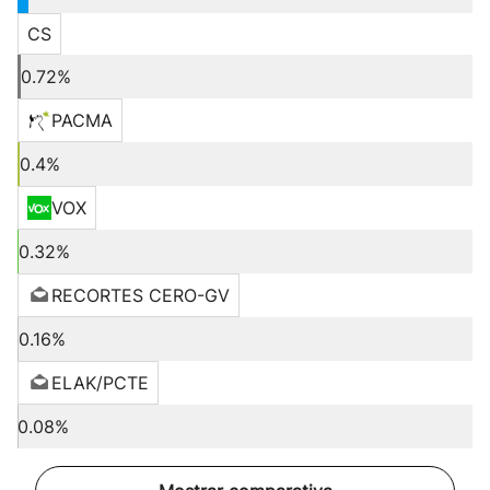
CS
0.72%
PACMA
0.4%
VOX
0.32%
RECORTES CERO-GV
0.16%
ELAK/PCTE
0.08%