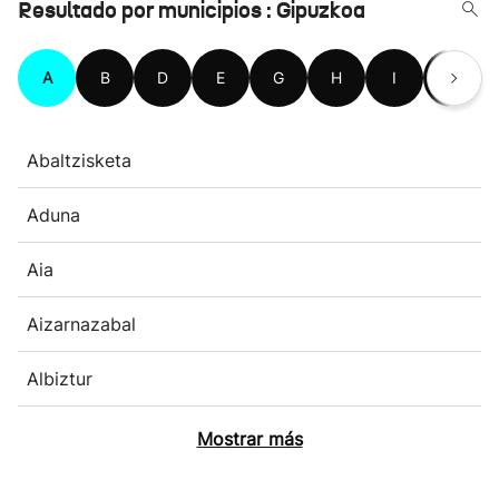
Resultado por municipios : Gipuzkoa
A
B
D
E
G
H
I
L
Abaltzisketa
Aduna
Aia
Aizarnazabal
Albiztur
Mostrar más