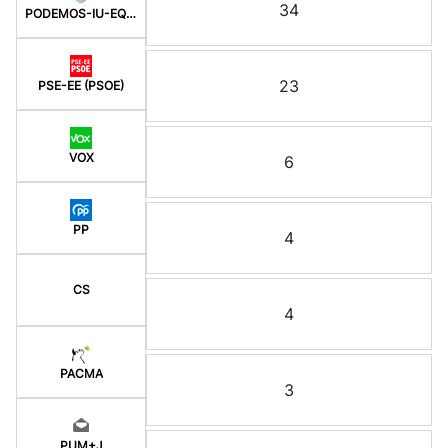
34
PODEMOS-IU-EQUO BERD
23
PSE-EE (PSOE)
VOX
6
PP
4
CS
4
PACMA
3
PUM+J