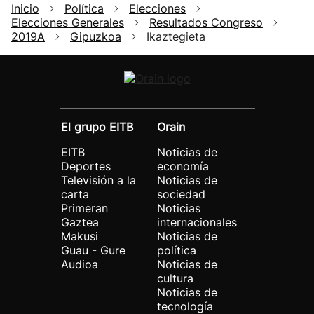
Inicio
Política
Elecciones
Elecciones Generales
Resultados Congreso
2019A
Gipuzkoa
Ikaztegieta
El grupo EITB
Orain
EITB
Noticias de
Deportes
economía
Televisión a la
Noticias de
carta
sociedad
Primeran
Noticias
Gaztea
internacionales
Makusi
Noticias de
Guau - Gure
política
Audioa
Noticias de
cultura
Noticias de
tecnología