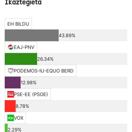
Ikaztegieta
EH BILDU
43.89%
EAJ-PNV
26.34%
PODEMOS-IU-EQUO BERD
12.98%
PSE-EE (PSOE)
8.78%
VOX
2.29%