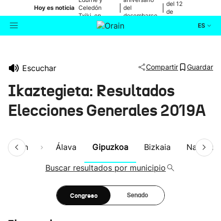
del 12
|
|
Hoy es noticia
Celedón
del
de
Txiki, en
desembarco
agosto
directo
de Elkano
ES
Actualidad
Buscador
Compartir
Guardar
Escuchar
Política
Ikaztegieta: Resultados
Cultura
Elecciones Generales 2019A
Ikusmiran
esumen
Álava
Gipuzkoa
Bizkaia
Navarra
Eguraldia
Buscar resultados por municipio
Congreso
Senado