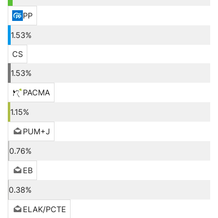
PP
1.53%
CS
1.53%
PACMA
1.15%
PUM+J
0.76%
EB
0.38%
ELAK/PCTE