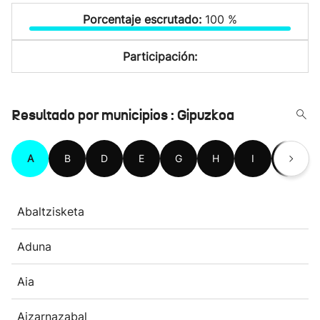
Porcentaje escrutado:
100 %
Participación:
Resultado por municipios : Gipuzkoa
A
B
D
E
G
H
I
L
Abaltzisketa
Aduna
Aia
Aizarnazabal