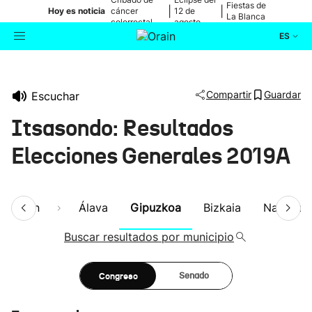
Fiestas de
|
|
Hoy es noticia
cáncer
12 de
La Blanca
colorrectal
agosto
ES
Actualidad
Buscador
Compartir
Guardar
Escuchar
Política
Itsasondo: Resultados
Cultura
Elecciones Generales 2019A
Ikusmiran
esumen
Álava
Gipuzkoa
Bizkaia
Navarra
Eguraldia
Buscar resultados por municipio
Congreso
Senado