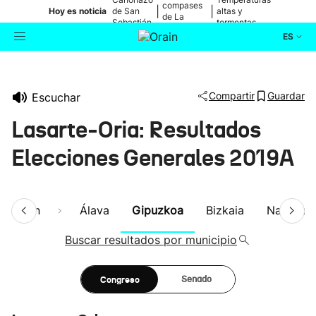
compases
|
|
Hoy es noticia
de San
altas y
de La
Sebastián
tormentas
Blanca
ES
Actualidad
Buscador
Compartir
Guardar
Escuchar
Política
Lasarte-Oria: Resultados
Cultura
Elecciones Generales 2019A
Ikusmiran
esumen
Álava
Gipuzkoa
Bizkaia
Navarra
Eguraldia
Buscar resultados por municipio
Congreso
Senado