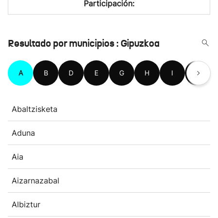
Participación:
Resultado por municipios : Gipuzkoa
A
B
D
E
G
H
I
L
Abaltzisketa
Aduna
Aia
Aizarnazabal
Albiztur