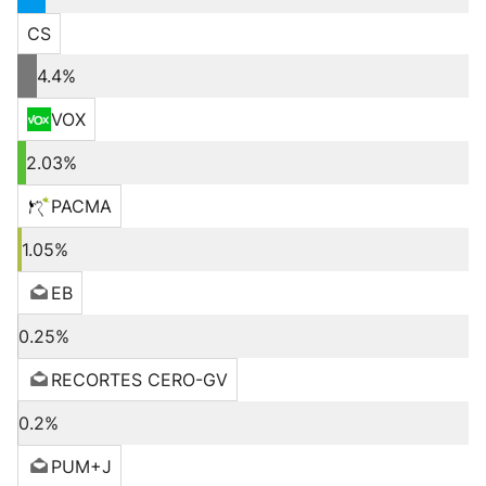
CS
4.4%
VOX
2.03%
PACMA
1.05%
EB
0.25%
RECORTES CERO-GV
0.2%
PUM+J