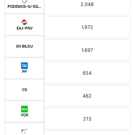
2.048
PODEMOS-IU-EQUO BERD
1.972
EAJ-PNV
EH BILDU
1.697
PP
654
CS
462
VOX
213