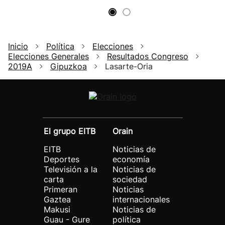
Inicio
Política
Elecciones
Elecciones Generales
Resultados Congreso
2019A
Gipuzkoa
Lasarte-Oria
El grupo EITB
Orain
EITB
Noticias de
Deportes
economía
Televisión a la
Noticias de
carta
sociedad
Primeran
Noticias
Gaztea
internacionales
Makusi
Noticias de
Guau - Gure
política