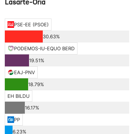
Lasarte-Oria
PSE-EE (PSOE)
30.63%
PODEMOS-IU-EQUO BERD
19.51%
EAJ-PNV
18.79%
EH BILDU
16.17%
PP
6.23%