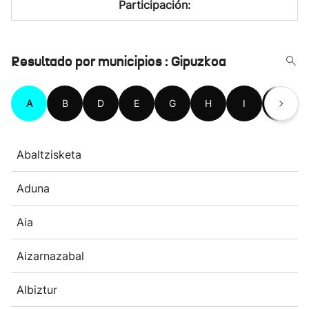
Participación:
Resultado por municipios : Gipuzkoa
A
B
D
E
G
H
I
L
Abaltzisketa
Aduna
Aia
Aizarnazabal
Albiztur