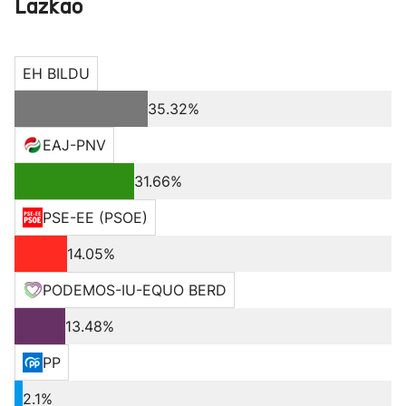
Lazkao
EH BILDU
35.32%
EAJ-PNV
31.66%
PSE-EE (PSOE)
14.05%
PODEMOS-IU-EQUO BERD
13.48%
PP
2.1%