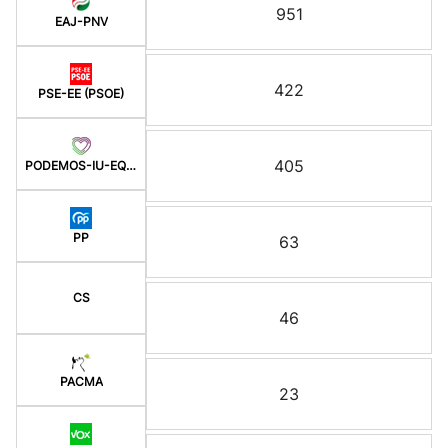
951
EAJ-PNV
422
PSE-EE (PSOE)
405
PODEMOS-IU-EQUO BERD
PP
63
CS
46
PACMA
23