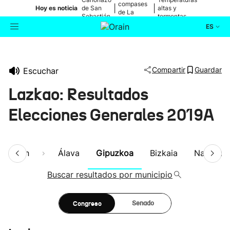
compases
|
|
Hoy es noticia
de San
altas y
de La
Sebastián
tormentas
Blanca
ES
Actualidad
Buscador
Compartir
Guardar
Escuchar
Política
Lazkao: Resultados
Cultura
Elecciones Generales 2019A
Ikusmiran
esumen
Álava
Gipuzkoa
Bizkaia
Navarra
Eguraldia
Buscar resultados por municipio
Congreso
Senado