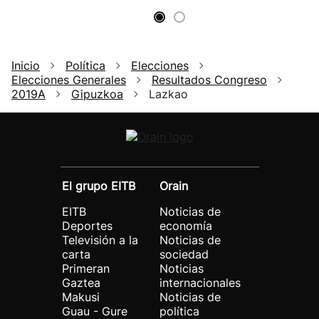
Inicio
Política
Elecciones
Elecciones Generales
Resultados Congreso
2019A
Gipuzkoa
Lazkao
El grupo EITB
Orain
EITB
Noticias de
Deportes
economía
Televisión a la
Noticias de
carta
sociedad
Primeran
Noticias
Gaztea
internacionales
Makusi
Noticias de
Guau - Gure
política