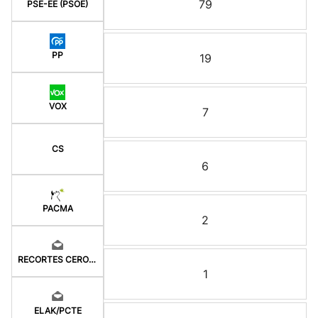
79
PSE-EE (PSOE)
PP
19
VOX
7
CS
6
PACMA
2
RECORTES CERO-GV
1
ELAK/PCTE