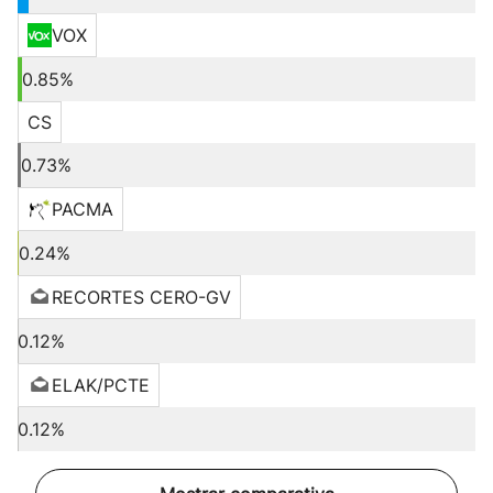
VOX
0.85%
CS
0.73%
PACMA
0.24%
RECORTES CERO-GV
0.12%
ELAK/PCTE
0.12%