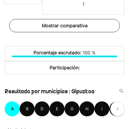
1
Mostrar comparativa
Porcentaje escrutado:
100 %
Participación:
Resultado por municipios : Gipuzkoa
A
B
D
E
G
H
I
L