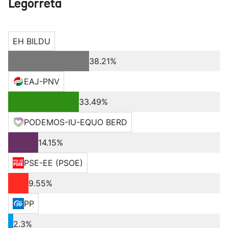
Legorreta
EH BILDU
38.21%
EAJ-PNV
33.49%
PODEMOS-IU-EQUO BERD
14.15%
PSE-EE (PSOE)
9.55%
PP
2.3%