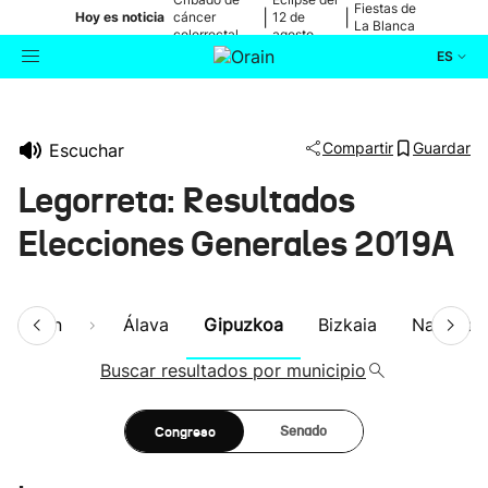
Fiestas de
|
|
Hoy es noticia
cáncer
12 de
La Blanca
colorrectal
agosto
ES
Actualidad
Buscador
Compartir
Guardar
Escuchar
Política
Legorreta: Resultados
Cultura
Elecciones Generales 2019A
Ikusmiran
esumen
Álava
Gipuzkoa
Bizkaia
Navarra
Eguraldia
Buscar resultados por municipio
Congreso
Senado