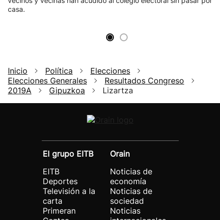
vecinos y vecinas han acudido al colegio electoral sin pasar por
casa.
Inicio
Política
Elecciones
Elecciones Generales
Resultados Congreso
2019A
Gipuzkoa
Lizartza
El grupo EITB
Orain
EITB
Noticias de
Deportes
economía
Televisión a la
Noticias de
carta
sociedad
Primeran
Noticias