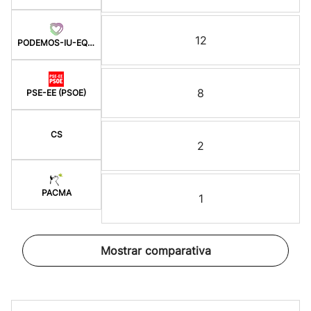
12
PODEMOS-IU-EQUO BERD
8
PSE-EE (PSOE)
CS
2
PACMA
1
Mostrar comparativa