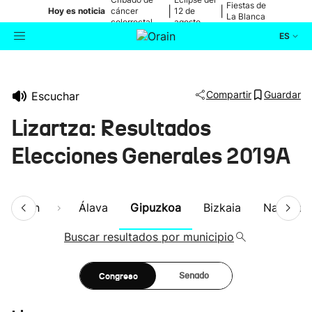
Fiestas de
|
|
Hoy es noticia
cáncer
12 de
La Blanca
colorrectal
agosto
ES
Actualidad
Buscador
Compartir
Guardar
Escuchar
Política
Lizartza: Resultados
Cultura
Elecciones Generales 2019A
Ikusmiran
esumen
Álava
Gipuzkoa
Bizkaia
Navarra
Eguraldia
Buscar resultados por municipio
Congreso
Senado