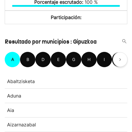
Porcentaje escrutado:
100 %
Participación:
Resultado por municipios : Gipuzkoa
A
B
D
E
G
H
I
L
Abaltzisketa
Aduna
Aia
Aizarnazabal