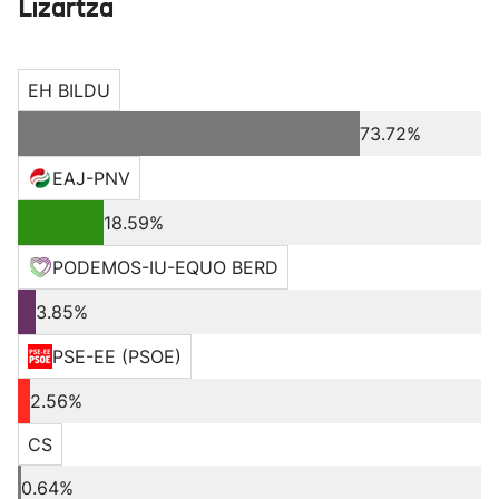
Lizartza
EH BILDU
73.72%
EAJ-PNV
18.59%
PODEMOS-IU-EQUO BERD
3.85%
PSE-EE (PSOE)
2.56%
CS
0.64%