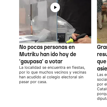
No pocas personas en
Gra
Mutriku han ido hoy de
res
'gaupasa' a votar
que
La localidad se encuentra en fiestas,
asi
por lo que muchos vecinos y vecinas
Las e
han acudido al colegio electoral sin
socia
pasar por casa.
por e
Catal
porqu
diput