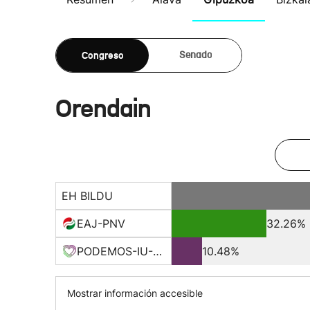
Congreso
Senado
Orendain
EH BILDU
EAJ-PNV
32.26%
PODEMOS-IU-EQUO BERD
10.48%
Mostrar información accesible