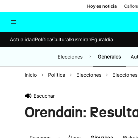
Hoy es noticia
Cañona
Actualidad
Política
Cul
Actualidad
Política
Cultura
Ikusmiran
Eguraldia
Sociedad
Elecciones
Economía
Elecciones
Generales
Au
Internacional
Inicio
Política
Elecciones
Elecciones
Escuchar
Orendain: Result
Resumen
Álava
Gipuzkoa
Bizkai