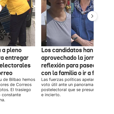
 a pleno
Los candidatos han
ra entregar
aprovechado la jornada de
 electorales
reflexión para pasear, esta
orreo
con la familia o ir a fiestas
xu de Bilbao hemos
Las fuerzas políticas apelaron ayer al
dores de Correos
voto útil ante un panorama
otos. El trasiego
postelectoral que se presume iguala
o constante
e incierto.
na.