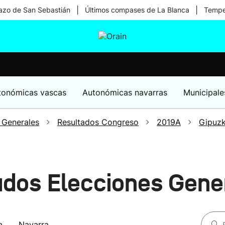
|
|
zo de San Sebastián
Últimos compases de La Blanca
Temper
tura
Ikusmiran
Egural
Salud
Tecnología
tonómicas vascas
Autonómicas navarras
Municipale
 Generales
Resultados Congreso
2019A
Gipuz
ados Elecciones Gen
a
Navarra