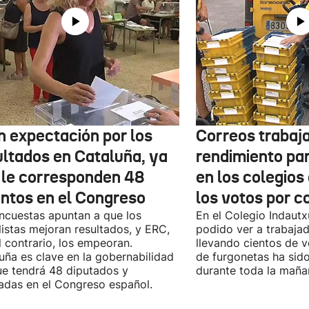
n expectación por los
Correos trabaja
ultados en Cataluña, ya
rendimiento pa
 le corresponden 48
en los colegios
entos en el Congreso
los votos por c
ncuestas apuntan a que los
En el Colegio Indaut
listas mejoran resultados, y ERC,
podido ver a trabaja
l contrario, los empeoran.
llevando cientos de v
uña es clave en la gobernabilidad
de furgonetas ha sid
e tendrá 48 diputados y
durante toda la maña
adas en el Congreso español.