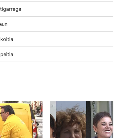
tigarraga
aun
koitia
peitia