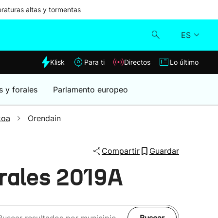
aturas altas y tormentas
ES
dia
Klisk
Para ti
Directos
Lo último
Klisk
s y forales
Parlamento europeo
Directos
koa
Orendain
Para ti
Compartir
Guardar
Lo último
erales 2019A