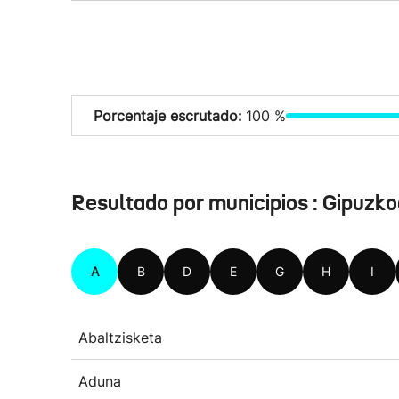
Porcentaje escrutado:
100 %
Resultado por municipios : Gipuzk
A
B
D
E
G
H
I
Abaltzisketa
Aduna