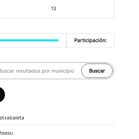
13
Participación:
Buscar
etxabaleta
teasu