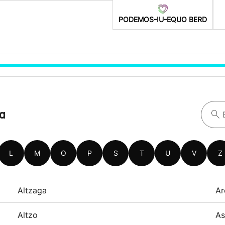
PODEMOS-IU-EQUO BERD
oa
L
M
O
P
S
T
U
V
Z
Altzaga
Ar
Altzo
As