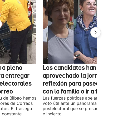
 a pleno
Los candidatos han
ra entregar
aprovechado la jornada de
 electorales
reflexión para pasear, esta
orreo
con la familia o ir a fiestas
xu de Bilbao hemos
Las fuerzas políticas apelaron ayer al
dores de Correos
voto útil ante un panorama
otos. El trasiego
postelectoral que se presume iguala
o constante
e incierto.