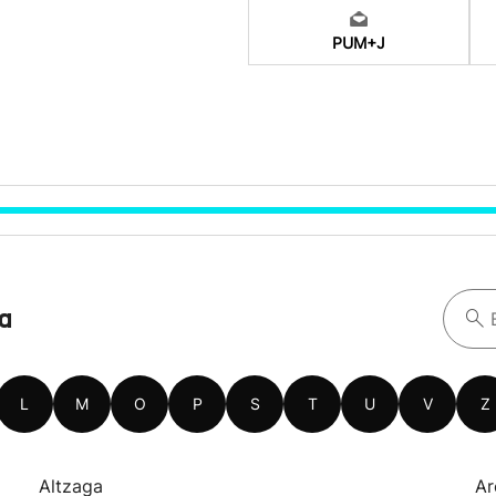
PUM+J
oa
L
M
O
P
S
T
U
V
Z
Altzaga
Ar