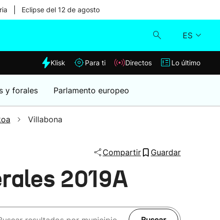
|
ria
Eclipse del 12 de agosto
ES
dia
Klisk
Para ti
Directos
Lo último
Klisk
s y forales
Parlamento europeo
Directos
koa
Villabona
Para ti
Compartir
Guardar
Lo último
erales 2019A