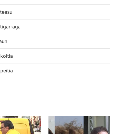
teasu
tigarraga
aun
koitia
peitia