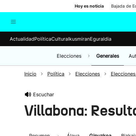
Hoy es noticia
Bajada de Ed
Actualidad
Política
Cul
Actualidad
Política
Cultura
Ikusmiran
Eguraldia
Sociedad
Elecciones
Economía
Elecciones
Generales
Au
Internacional
Inicio
Política
Elecciones
Elecciones
Escuchar
Villabona: Resul
Resumen
Álava
Gipuzkoa
Bizkai