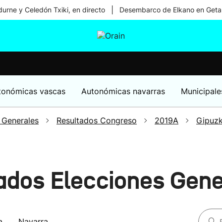
|
urne y Celedón Txiki, en directo
Desembarco de Elkano en Geta
tura
Ikusmiran
Egural
Salud
Tecnología
tonómicas vascas
Autonómicas navarras
Municipale
 Generales
Resultados Congreso
2019A
Gipuz
tados Elecciones Gen
a
Navarra