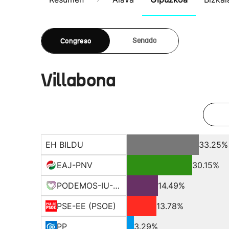
Congreso
Senado
Villabona
EH BILDU
33.25%
EAJ-PNV
30.15%
PODEMOS-IU-EQUO BERD
14.49%
PSE-EE (PSOE)
13.78%
PP
3.29%