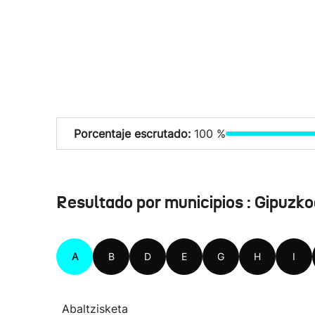
Porcentaje escrutado:
100 %
Resultado por municipios : Gipuzk
A
B
D
E
G
H
I
Abaltzisketa