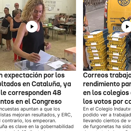
n expectación por los
Correos trabaja
ultados en Cataluña, ya
rendimiento pa
 le corresponden 48
en los colegios
entos en el Congreso
los votos por c
ncuestas apuntan a que los
En el Colegio Indaut
listas mejoran resultados, y ERC,
podido ver a trabaja
l contrario, los empeoran.
llevando cientos de v
uña es clave en la gobernabilidad
de furgonetas ha sid