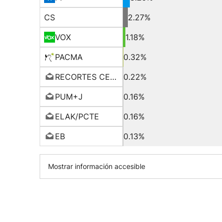
CS
2.27%
VOX
1.18%
PACMA
0.32%
RECORTES CERO-GV
0.22%
PUM+J
0.16%
ELAK/PCTE
0.16%
EB
0.13%
Mostrar información accesible