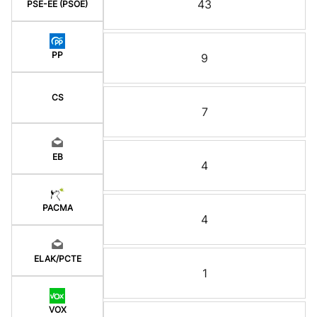
43
PSE-EE (PSOE)
PP
9
CS
7
EB
4
PACMA
4
ELAK/PCTE
1
VOX