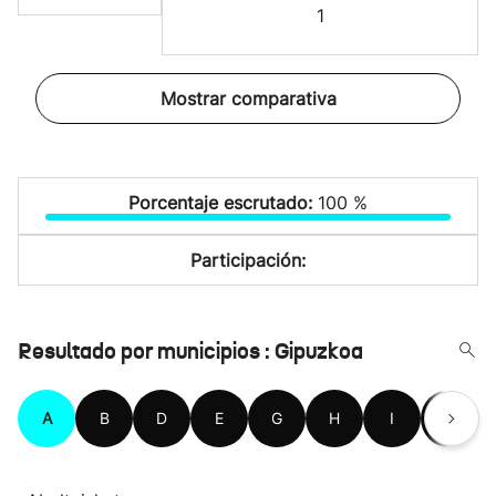
1
Mostrar comparativa
Porcentaje escrutado:
100 %
Participación:
Resultado por municipios : Gipuzkoa
A
B
D
E
G
H
I
L