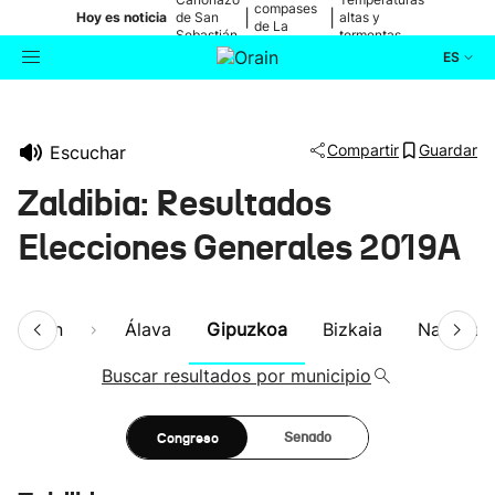
compases
|
|
Hoy es noticia
de San
altas y
de La
Sebastián
tormentas
Blanca
ES
Actualidad
Buscador
Compartir
Guardar
Escuchar
Política
Zaldibia: Resultados
Cultura
Elecciones Generales 2019A
Ikusmiran
esumen
Álava
Gipuzkoa
Bizkaia
Navarra
Eguraldia
Buscar resultados por municipio
Congreso
Senado