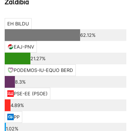
Zaldibia
EH BILDU
62.12%
EAJ-PNV
21.27%
PODEMOS-IU-EQUO BERD
8.3%
PSE-EE (PSOE)
4.89%
PP
1.02%