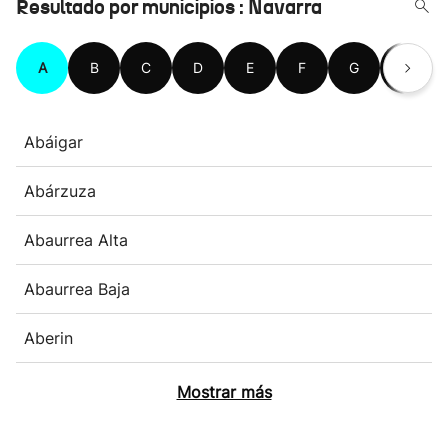
Resultado por municipios : Navarra
A
B
C
D
E
F
G
H
Abáigar
Abárzuza
Abaurrea Alta
Abaurrea Baja
Aberin
Mostrar más