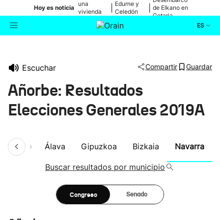
una
Edurne y
|
|
Hoy es noticia
de Elkano en
vivienda
Celedón
Getaria
de Bilbao
Txiki
ES
Actualidad
Buscador
Compartir
Guardar
Escuchar
Política
Añorbe: Resultados
Cultura
Elecciones Generales 2019A
Ikusmiran
umen
Álava
Gipuzkoa
Bizkaia
Navarra
Eguraldia
Buscar resultados por municipio
Congreso
Senado