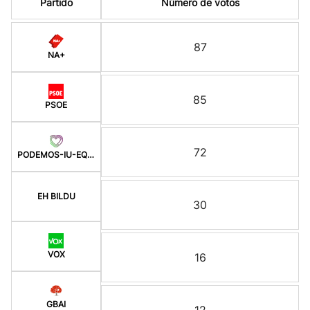
Partido
Número de votos
87
NA+
85
PSOE
72
PODEMOS-IU-EQUO-BATZ
EH BILDU
30
VOX
16
GBAI