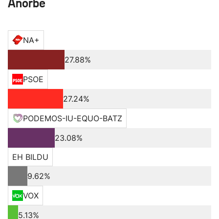
Añorbe
NA+
27.88%
PSOE
27.24%
PODEMOS-IU-EQUO-BATZ
23.08%
EH BILDU
9.62%
VOX
5.13%