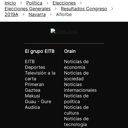
Inicio
Política
Elecciones
Elecciones Generales
Resultados Congreso
2019A
Navarra
Añorbe
El grupo EITB
Orain
EITB
Noticias de
Deportes
economía
Televisión a la
Noticias de
carta
sociedad
Primeran
Noticias
Gaztea
internacionales
Makusi
Noticias de
Guau - Gure
política
Audioa
Noticias de
cultura
Noticias de
tecnología