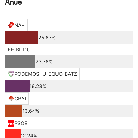
Anue
NA+
25.87%
EH BILDU
23.78%
PODEMOS-IU-EQUO-BATZ
19.23%
GBAI
13.64%
PSOE
12.24%