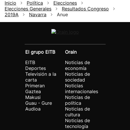
Inicio
Política
Elecciones
Elecciones Generales
Resultados Congreso
2019A
Navarra
Anue
El grupo EITB
Orain
EITB
Noticias de
Deportes
economía
Televisión a la
Noticias de
carta
sociedad
Primeran
Noticias
Gaztea
internacionales
Makusi
Noticias de
Guau - Gure
política
Audioa
Noticias de
cultura
Noticias de
tecnología