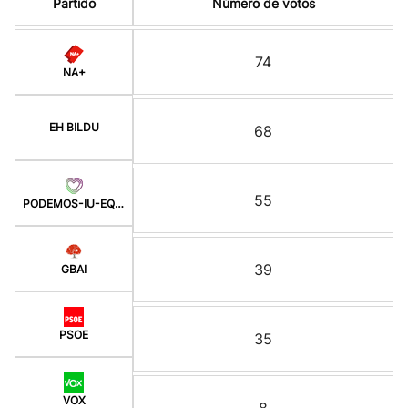
Partido
Número de votos
74
NA+
EH BILDU
68
55
PODEMOS-IU-EQUO-BATZ
39
GBAI
PSOE
35
VOX