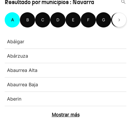
Resultado por municipios : Navarra
A
B
C
D
E
F
G
H
Abáigar
Abárzuza
Abaurrea Alta
Abaurrea Baja
Aberin
Mostrar más