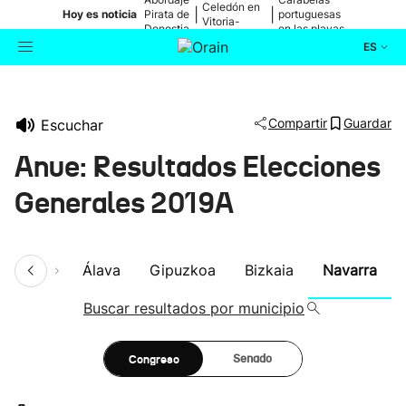
Celedón en
|
|
Hoy es noticia
Pirata de
portuguesas
Vitoria-
Donostia
en las playas
Gasteiz
ES
Actualidad
Buscador
Compartir
Guardar
Escuchar
Política
Anue: Resultados Elecciones
Cultura
Generales 2019A
Ikusmiran
umen
Álava
Gipuzkoa
Bizkaia
Navarra
Eguraldia
Buscar resultados por municipio
Congreso
Senado